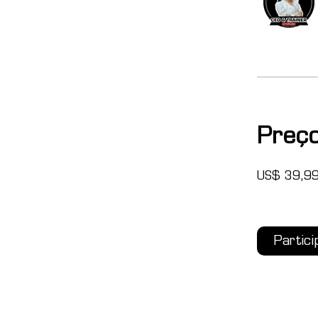
Preç
US$ 39,9
Partici