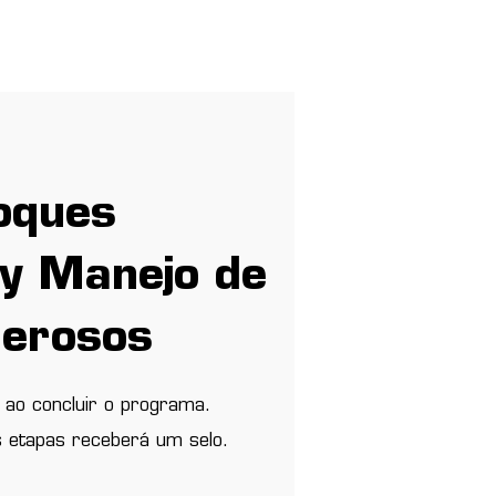
Entrar
más
oques
 y Manejo de
Serosos
 ao concluir o programa.
s etapas receberá um selo.