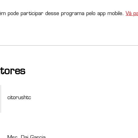
m pode participar desse programa pelo app mobile.
Vá p
utores
citorushtc
Msc. Dai Garcia