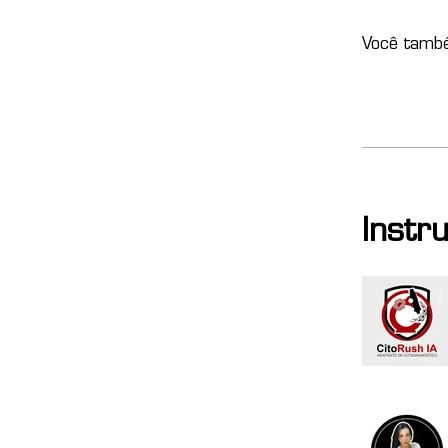
Você també
Instr