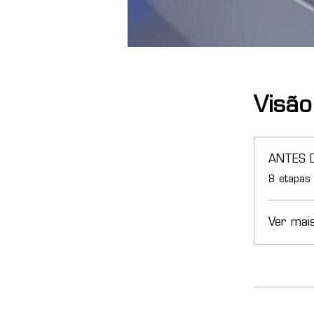
Visão
ANTES 
.
8 etapas
Ver mai