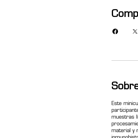
Compa
Sobr
Este minicu
participant
muestras lí
procesamie
material y 
inmunohist