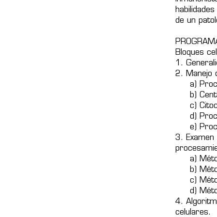
habilidades
de un patol
PROGRAMA
Bloques cel
1. General
2. Manejo 
a) Proces
b) Centri
c) Citoce
d) Procesa
e) Proces
3. Examen 
procesamie
a) Métod
b) Método
c) Método
d) Método
4. Algoritm
celulares.