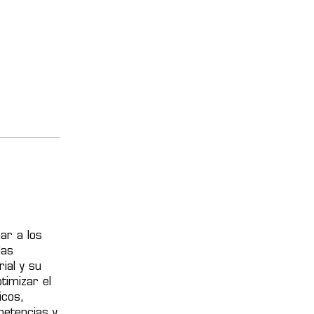
ar a los
las
ial y su
timizar el
icos,
petencias y