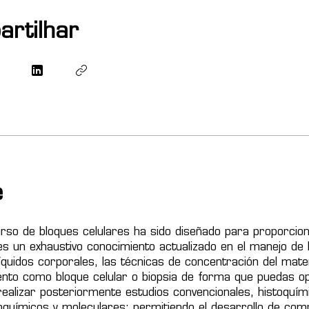
rtilhar
e
rso de bloques celulares ha sido diseñado para proporcion
es un exhaustivo conocimiento actualizado en el manejo de 
quidos corporales, las técnicas de concentración del mater
nto como bloque celular o biopsia de forma que puedas op
realizar posteriormente estudios convencionales, histoquím
oquímicos y moleculares; permitiendo el desarrollo de com