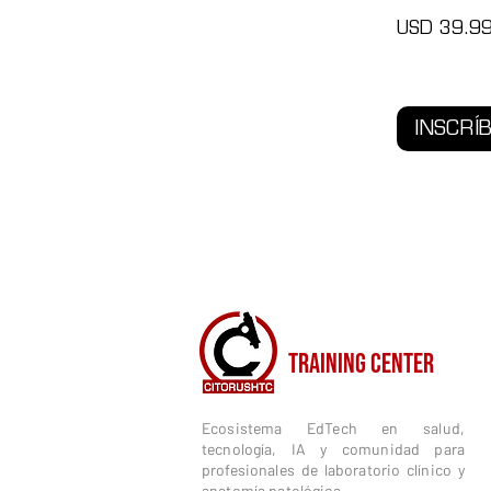
USD 39.9
INSCRÍ
CITORUSH
TRAINING CENTER
Ecosistema EdTech en salud,
tecnología, IA y comunidad para
profesionales de laboratorio clínico y
anatomía patológica.