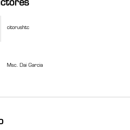
uctores
citorushtc
Msc. Dai Garcia
o