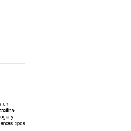
s un
xilina-
ogía y
rentes tipos