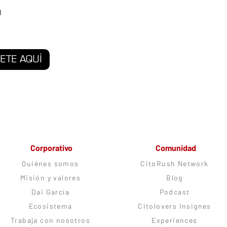
9
BETE AQUÍ
Corporativo
Comunidad
Quiénes somos
CitoRush Network
Misión y valores
Blog
Dai García
Podcast
Ecosistema
Citolovers Insignes
Trabaja con nosotros
Experiences