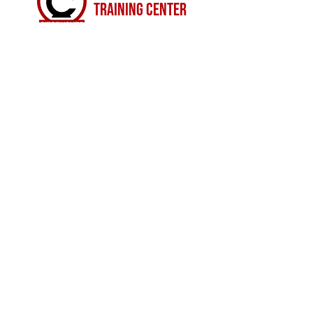
TRAINING CENTER
Ecosistema EdTech en salud,
tecnología, IA y comunidad para
profesionales de laboratorio clínico y
anatomía patológica.
Corporativo
Quiénes somos
Misión y valores
Dai García
Ecosistema
Trabaja con nosotros
Alianzas estratégicas
Comunidad
CitoRush Network