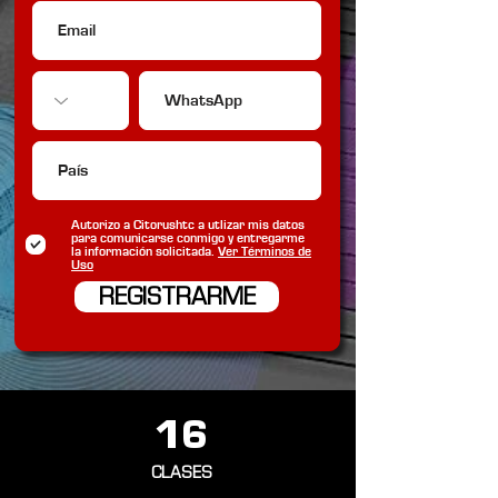
Autorizo a Citorushtc a utlizar mis datos
para comunicarse conmigo y entregarme
la información solicitada.
Ver Términos de
Uso
REGISTRARME
16
CLASES