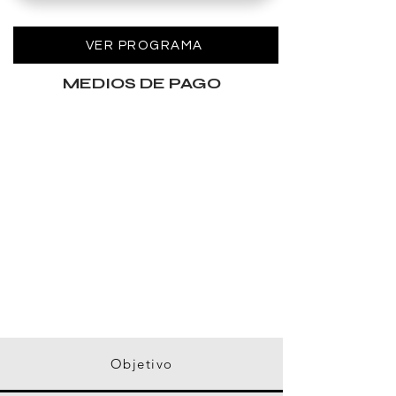
VER PROGRAMA
MEDIOS DE PAGO
174
CLASES
435
HORAS ACADÉMICAS
308
ARCHIVOS DESCARGABLES
100%
CONTENIDO EXCLUSIVO
Objetivo