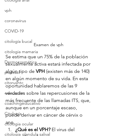
citologia anal
vph
coronavirus
COVID-19
citología bucal
Examen de vph
citologia mamaria
Se estima que un 75% de la población 
Dermocosmética
sexualmente activa estará infectada por 
algún tipo de 
VPH 
(existen más de 140) 
podcast
en algún momento de su vida. En esta 
citorushtc
oportunidad hablaremos de las 9 
educacion
verdades sobre las repercusiones de la 
más frecuente de las llamadas ITS, que, 
coachingeducativo
aunque en un porcentaje escaso, 
Citología
puede derivar en cáncer de cérvix o 
ano.
citologia ocular
¿Qué es el VPH?
 El virus del 
citologia glandula salival