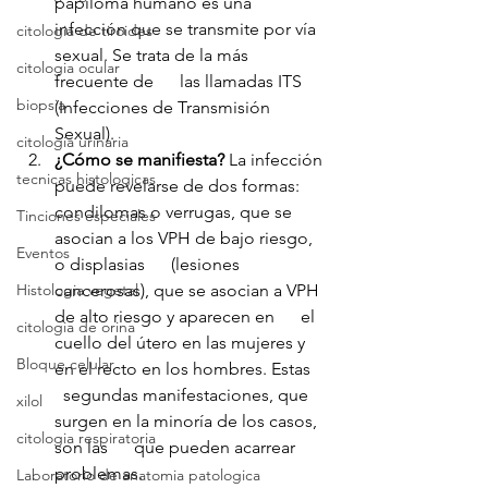
papiloma humano es una      
infección que se transmite por vía 
citologia de tiroides
sexual. Se trata de la más 
citologia ocular
frecuente de      las llamadas ITS 
biopsia
(Infecciones de Transmisión 
Sexual).
citologia urinaria
¿Cómo se manifiesta?
 La infección 
tecnicas histologicas
puede revelarse de dos formas:      
condilomas o verrugas, que se 
Tinciones especiales
asocian a los VPH de bajo riesgo, 
Eventos
o displasias      (lesiones 
Histologia vegetal
cancerosas), que se asocian a VPH 
de alto riesgo y aparecen en      el 
citologia de orina
cuello del útero en las mujeres y 
Bloque celular
en el recto en los hombres. Estas    
  segundas manifestaciones, que 
xilol
surgen en la minoría de los casos, 
citologia respiratoria
son las      que pueden acarrear 
problemas.
Laboratorio de anatomia patologica