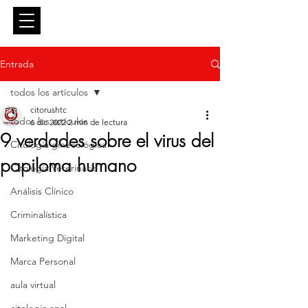
Entrar
Entrada
todos los artículos
citorushtc
todos los artículos
6 dic 2022
2 min de lectura
9 verdades sobre el virus del
Citología ginecológica
papiloma humano
Citología Veterinaria
Análisis Clínico
Criminalística
Marketing Digital
Marca Personal
aula virtual