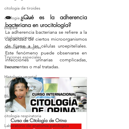
citologia de tiroides
🧫 ¿Qué es la adherencia 
citologia ocular
bacteriana en urocitología?
biopsia
La adherencia bacteriana se refiere a la 
citologia urinaria
capacidad de ciertos microorganismos 
de fijarse a las células uroepiteliales. 
tecnicas histologicas
Este fenómeno puede observarse en 
Tinciones especiales
infecciones urinarias complicadas, 
recurrentes o mal tratadas.
Eventos
Histologia vegetal
citologia de orina
Bloque celular
xilol
citologia respiratoria
Curso de Citología de Orina
Laboratorio de anatomia patologica