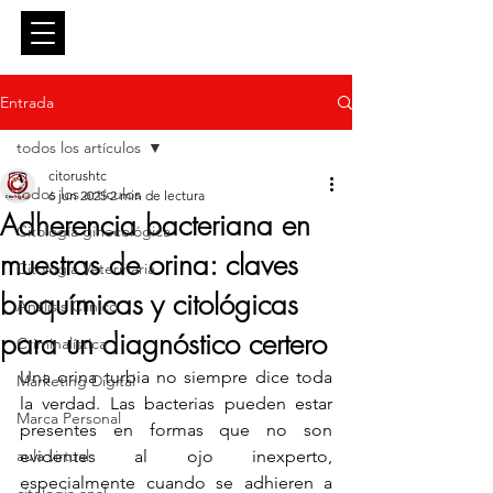
Entrar
Entrada
todos los artículos
citorushtc
todos los artículos
6 jun 2025
2 min de lectura
Adherencia bacteriana en
Citología ginecológica
muestras de orina: claves
Citología Veterinaria
bioquímicas y citológicas
Análisis Clínico
para un diagnóstico certero
Criminalística
Una orina turbia no siempre dice toda 
Marketing Digital
la verdad. Las bacterias pueden estar 
Marca Personal
presentes en formas que no son 
aula virtual
evidentes al ojo inexperto, 
especialmente cuando se adhieren a 