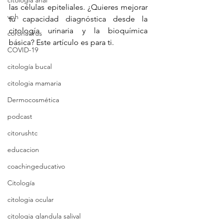
citologia anal
las células epiteliales. ¿Quieres mejorar 
vph
tu capacidad diagnóstica desde la 
citología urinaria y la bioquímica 
coronavirus
básica? Este artículo es para ti.
COVID-19
citología bucal
citologia mamaria
Dermocosmética
podcast
citorushtc
educacion
coachingeducativo
Citología
citologia ocular
citologia glandula salival