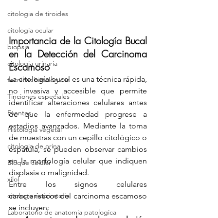
citologia de tiroides
citologia ocular
Importancia de la Citología Bucal 
biopsia
en la Detección del Carcinoma 
citologia urinaria
Escamoso
La citología bucal es una técnica rápida, 
tecnicas histologicas
no invasiva y accesible que permite 
Tinciones especiales
identificar alteraciones celulares antes 
Eventos
de que la enfermedad progrese a 
estadios avanzados. Mediante la toma 
Histologia vegetal
de muestras con un cepillo citológico o 
citologia de orina
espátula, se pueden observar cambios 
en la morfología celular que indiquen 
Bloque celular
displasia o malignidad.
xilol
Entre los signos celulares 
citologia respiratoria
característicos del carcinoma escamoso 
se incluyen:
Laboratorio de anatomia patologica