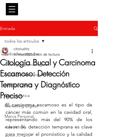
Entrar
Entrada
todos los artículos
citorushtc
todos los artículos
10 mar 2025
2 min de lectura
Citología Bucal y Carcinoma
Citología ginecológica
Escamoso: Detección
Citología Veterinaria
Temprana y Diagnóstico
Análisis Clínico
Preciso
Criminalística
El carcinoma escamoso es el tipo de 
Marketing Digital
cáncer más común en la cavidad oral, 
Marca Personal
representando más del 90% de los 
aula virtual
casos. Su detección temprana es clave 
para mejorar el pronóstico y la calidad 