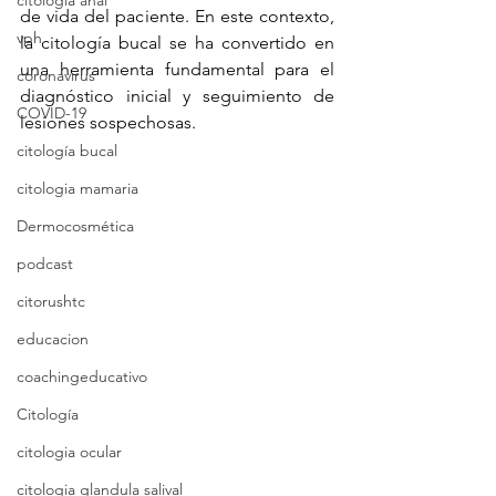
citologia anal
de vida del paciente. En este contexto, 
vph
la citología bucal se ha convertido en 
una herramienta fundamental para el 
coronavirus
diagnóstico inicial y seguimiento de 
COVID-19
lesiones sospechosas.
citología bucal
citologia mamaria
Dermocosmética
podcast
citorushtc
educacion
coachingeducativo
Citología
citologia ocular
citologia glandula salival