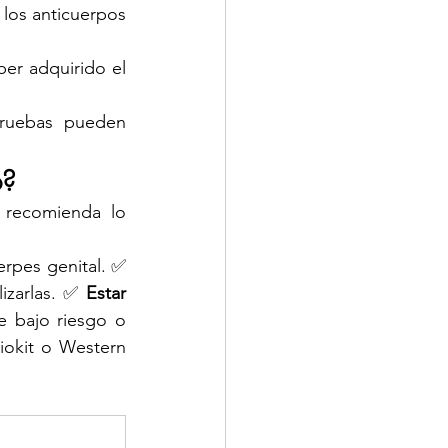
 los anticuerpos 
er adquirido el 
pruebas pueden 
o?
 recomienda lo 
 antes de solicitar pruebas serológicas para herpes genital. ✅ 
izarlas. ✅ 
Estar 
 bajo riesgo o 
okit o Western 