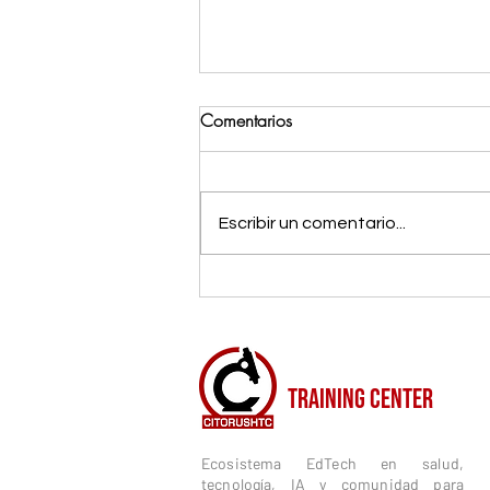
Comentarios
Escribir un comentario...
Minicursos de citología básica:
Aprende rápido y con eficacia
CITORUSH
TRAINING CENTER
Ecosistema EdTech en salud,
tecnología, IA y comunidad para