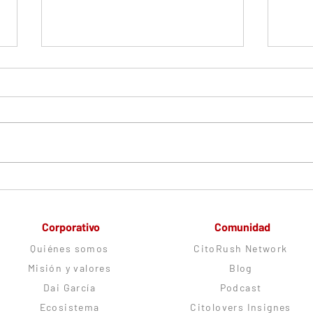
Comprendiendo el Síndrome
Técni
Ovárico Metabólico
sus a
Poliendocrino
diag
Corporativo
Comunidad
Quiénes somos
CitoRush Network
Misión y valores
Blog
Dai García
Podcast
Ecosistema
Citolovers Insignes