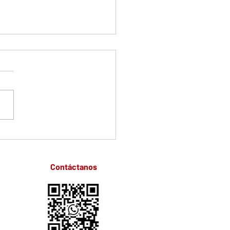
cas de bloque celular y
plicaciones en
nóstico médico
Contáctanos