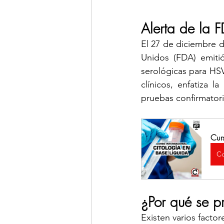
Alerta de la F
El 27 de diciembre 
Unidos (FDA) emitió
serológicas para HSV
clínicos, enfatiza l
pruebas confirmatori
Cur
Co
¿Por qué se pr
Existen varios facto