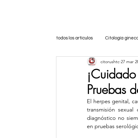
Inicio
Formación
todos los artículos
Citología ginec
citorushtc
27 mar 2
Marketing Digital
Marca Per
¡Cuidado c
Pruebas d
citología bucal
citologia ma
El herpes genital, ca
transmisión sexual
coachingeducativo
Citologí
diagnóstico no siemp
en pruebas serológi
citologia ocular
biopsia