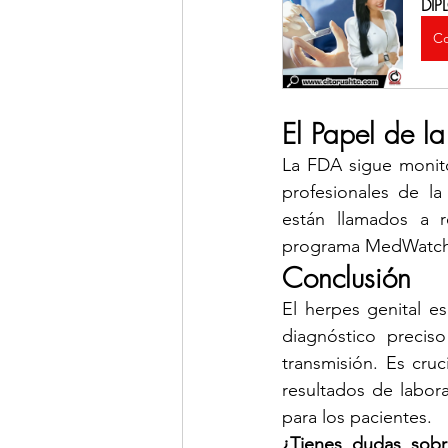
DI
Co
El Papel de 
La FDA sigue monito
profesionales de la
están llamados a re
programa MedWatch, 
Conclusión
El herpes genital es
diagnóstico precis
transmisión. Es cruc
resultados de labor
para los pacientes.
¿Tienes dudas sobre