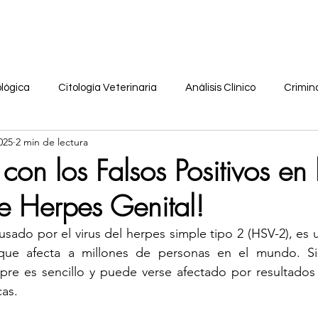
Soluciones
Recursos
Comunidad
Noso
ológica
Citología Veterinaria
Análisis Clínico
Crimina
025
2 min de lectura
sonal
aula virtual
citologia anal
vph
coronavir
on los Falsos Positivos en 
e Herpes Genital!
maria
Dermocosmética
podcast
citorushtc
ed
usado por el virus del herpes simple tipo 2 (HSV-2), es 
 que afecta a millones de personas en el mundo. Si
a
citologia ocular
citologia glandula salival
citologia
re es sencillo y puede verse afectado por resultados f
cas.
citologia urinaria
tecnicas histologicas
Tinciones especi