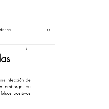
Entrar
tros
lística
us
COVID-19
las
ucacion
una infección de 
n embargo, su 
 de tiroides
alsos positivos 
ales
Eventos