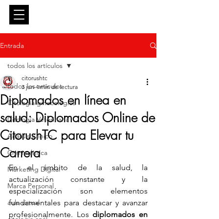
Entrar
Entrada
todos los artículos
citorushtc
todos los artículos
3 jun
4 min de lectura
Diplomados en línea en
Citología ginecológica
salud: Diplomados Online de
Citología Veterinaria
CitorushTC para Elevar tu
Análisis Clínico
Carrera
Criminalística
En el ámbito de la salud, la 
Marketing Digital
actualización constante y la 
Marca Personal
especialización son elementos 
aula virtual
fundamentales para destacar y avanzar 
profesionalmente. Los 
diplomados en 