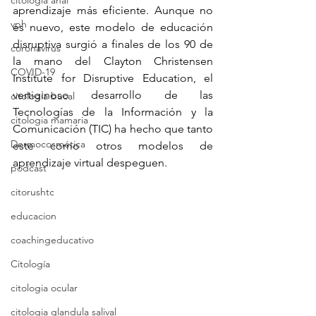
citologia anal
aprendizaje más eficiente. Aunque no 
vph
es nuevo, este modelo de educación 
disruptiva surgió a finales de los 90 de 
coronavirus
la mano del Clayton Christensen 
COVID-19
Institute for Disruptive Education, el 
vertiginoso desarrollo de las 
citología bucal
Tecnologías de la Información y la 
citologia mamaria
Comunicación (TIC) ha hecho que tanto 
Dermocosmética
este como otros modelos de 
aprendizaje virtual despeguen.
podcast
citorushtc
educacion
coachingeducativo
Citología
citologia ocular
citologia glandula salival