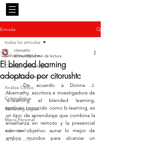
Entrar
Entrada
todos los artículos
citorushtc
todos los artículos
28 mar 2023
2 min de lectura
El blended learning
Citología ginecológica
adoptado por citorushtc
Citología Veterinaria
	De acuerdo a Donna J. 
Análisis Clínico
Abernathy, escritora e investigadora de 
Criminalística
'e-learning' el blended learning, 
también conocido como b-learning, es 
Marketing Digital
un tipo de aprendizaje que combina la 
Marca Personal
enseñanza en remoto y la presencial 
aula virtual
con un objetivo: aunar lo mejor de 
ambos mundos para alcanzar un 