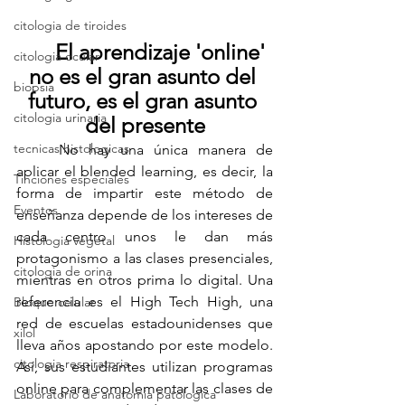
citologia de tiroides
	El aprendizaje 'online' 
citologia ocular
no es el gran asunto del 
biopsia
futuro, es el gran asunto 
citologia urinaria
del presente
tecnicas histologicas
	No hay una única manera de 
aplicar el blended learning, es decir, la 
Tinciones especiales
forma de impartir este método de 
Eventos
enseñanza depende de los intereses de 
cada centro unos le dan más 
Histologia vegetal
protagonismo a las clases presenciales, 
citologia de orina
mientras en otros prima lo digital. Una 
referencia es el High Tech High, una 
Bloque celular
red de escuelas estadounidenses que 
xilol
lleva años apostando por este modelo. 
citologia respiratoria
Así, sus estudiantes utilizan programas 
online para complementar las clases de 
Laboratorio de anatomia patologica