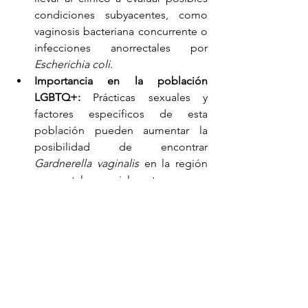
condiciones subyacentes, como 
vaginosis bacteriana concurrente o 
infecciones anorrectales por 
Escherichia coli
.
Importancia en la población 
LGBTQ+:
 Prácticas sexuales y 
factores específicos de esta 
población pueden aumentar la 
posibilidad de encontrar 
Gardnerella vaginalis
 en la región 
anorrectal, especialmente en casos 
de disbiosis o infecciones mixtas.
Conclusión
La identificación de 
Gardnerella 
vaginalis
 y células clave en muestras 
anorrectales es posible, aunque 
generalmente está relacionada con la 