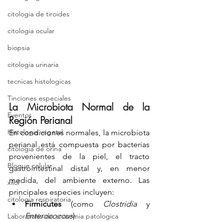
citologia de tiroides
citologia ocular
biopsia
citologia urinaria
tecnicas histologicas
Tinciones especiales
La Microbiota Normal de la 
Eventos
Región Perianal
Histologia vegetal
En condiciones normales, la microbiota 
perianal está compuesta por bacterias 
citologia de orina
provenientes de la piel, el tracto 
Bloque celular
gastrointestinal distal y, en menor 
medida, del ambiente externo. Las 
xilol
principales especies incluyen:
citologia respiratoria
Firmicutes
 (como 
Clostridia
 y 
Enterococcus
).
Laboratorio de anatomia patologica