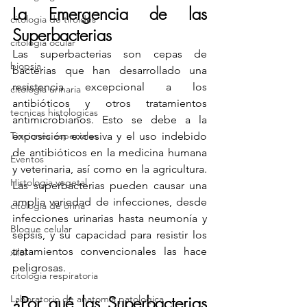
La Emergencia de las 
citologia de tiroides
Superbacterias
citologia ocular
Las superbacterias son cepas de 
biopsia
bacterias que han desarrollado una 
resistencia excepcional a los 
citologia urinaria
antibióticos y otros tratamientos 
tecnicas histologicas
antimicrobianos. Esto se debe a la 
Tinciones especiales
exposición excesiva y el uso indebido 
de antibióticos en la medicina humana 
Eventos
y veterinaria, así como en la agricultura. 
Histologia vegetal
Las superbacterias pueden causar una 
amplia variedad de infecciones, desde 
citologia de orina
infecciones urinarias hasta neumonía y 
Bloque celular
sepsis, y su capacidad para resistir los 
tratamientos convencionales las hace 
xilol
peligrosas.
citologia respiratoria
¿Por qué las Superbacterias 
Laboratorio de anatomia patologica