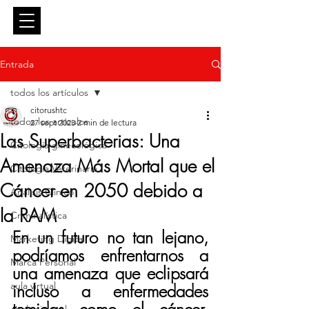
Entrar
Entrada
todos los artículos
citorushtc
todos los artículos
27 sept 2023
2 min de lectura
Las Superbacterias: Una
Citología ginecológica
Amenaza Más Mortal que el
Citología Veterinaria
Cáncer en 2050 debido a
Análisis Clínico
la RAM
Criminalística
En un futuro no tan lejano, 
Marketing Digital
podríamos enfrentarnos a 
Marca Personal
una amenaza que eclipsará 
aula virtual
incluso a enfermedades 