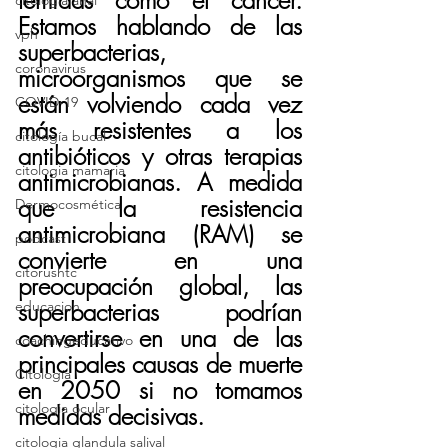
temidas como el cáncer. 
citologia anal
Estamos hablando de las 
vph
superbacterias, 
coronavirus
microorganismos que se 
están volviendo cada vez 
COVID-19
más resistentes a los 
citología bucal
antibióticos y otras terapias 
citologia mamaria
antimicrobianas. A medida 
que la resistencia 
Dermocosmética
antimicrobiana (RAM) se 
podcast
convierte en una 
citorushtc
preocupación global, las 
superbacterias podrían 
educacion
convertirse en una de las 
coachingeducativo
principales causas de muerte 
Citología
en 2050 si no tomamos 
citologia ocular
medidas decisivas.
citologia glandula salival