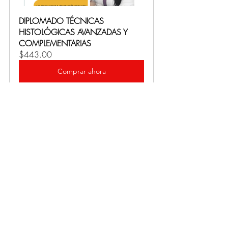
DIPLOMADO TÉCNICAS 
HISTOLÓGICAS AVANZADAS Y 
COMPLEMENTARIAS
$443.00
Comprar ahora
Conclusión
La tincion de Warthin–Starry es mucho 
más que una técnica histológica: es una 
ventana a un mundo bacteriano 
invisible. En una era donde la biología 
molecular avanza a pasos agigantados, 
este método 
mantiene su valor 
histórico y práctico
 en la confirmación 
de infecciones específicas, 
especialmente en países donde los 