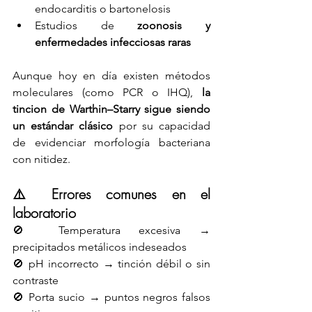
endocarditis o bartonelosis
Estudios de 
zoonosis y 
enfermedades infecciosas raras
Aunque hoy en día existen métodos 
moleculares (como PCR o IHQ), 
la 
tincion de Warthin–Starry sigue siendo 
un estándar clásico
 por su capacidad 
de evidenciar morfología bacteriana 
con nitidez.
⚠️ 
Errores comunes en el 
laboratorio
🚫 Temperatura excesiva → 
precipitados metálicos indeseados
🚫 pH incorrecto → tinción débil o sin 
contraste
🚫 Porta sucio → puntos negros falsos 