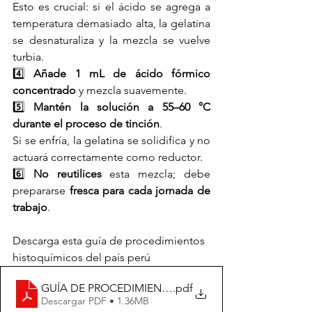
Esto es crucial: si el ácido se agrega a 
temperatura demasiado alta, la gelatina 
se desnaturaliza y la mezcla se vuelve 
turbia. 
4️⃣ 
Añade 1 mL de ácido fórmico 
concentrado
 y mezcla suavemente.
5️⃣ 
Mantén la solución a 55–60 °C 
durante el proceso de tinción
.
Si se enfría, la gelatina se solidifica y no 
actuará correctamente como reductor. 
6️⃣ 
No reutilices
 esta mezcla; debe 
prepararse 
fresca para cada jornada de 
trabajo
.
Descarga esta guía de procedimientos 
histoquímicos del país perú
GUÍA DE PROCEDIMIENTO: HISTOQUÍMICA PARA 
.pdf
Descargar PDF • 1.36MB