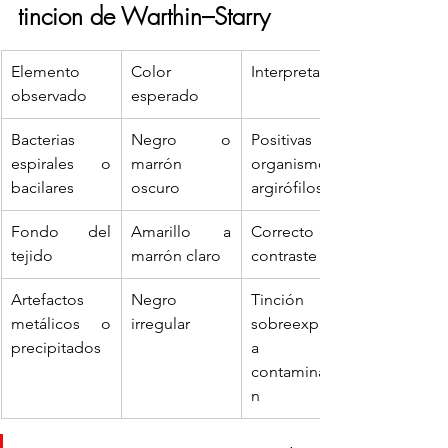
tincion de Warthin–Starry
Elemento 
Color 
Interpretación
observado
esperado
Bacterias 
Negro o 
Positivas para 
espirales o 
marrón 
organismos 
bacilares
oscuro
argirófilos
Fondo del 
Amarillo a 
Correcto 
tejido
marrón claro
contraste
Artefactos 
Negro 
Tinción 
metálicos o 
irregular
sobreexpuest
precipitados
a o 
contaminació
n