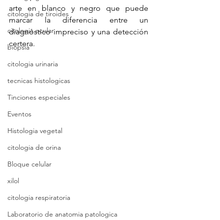
arte en blanco y negro que puede 
citologia de tiroides
marcar la diferencia entre un 
citologia ocular
diagnóstico impreciso y una detección 
certera.
biopsia
citologia urinaria
tecnicas histologicas
Tinciones especiales
Eventos
Histologia vegetal
citologia de orina
Bloque celular
xilol
citologia respiratoria
Laboratorio de anatomia patologica