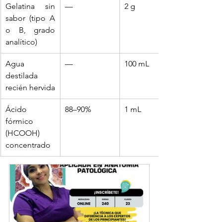
Gelatina sin 
—
2 g
sabor (tipo A 
o B, grado 
analítico)
Agua 
—
100 mL
destilada 
recién hervida
Ácido 
88–90%
1 mL
fórmico 
(HCOOH) 
concentrado