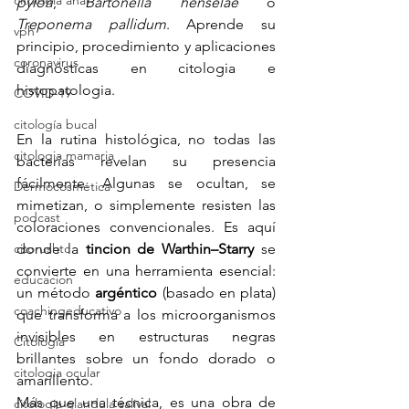
citologia anal
pylori
, 
Bartonella henselae
 o 
Treponema pallidum
. Aprende su 
vph
principio, procedimiento y aplicaciones 
coronavirus
diagnósticas en citologia e 
histopatologia.
COVID-19
citología bucal
En la rutina histológica, no todas las 
citologia mamaria
bacterias revelan su presencia 
fácilmente. Algunas se ocultan, se 
Dermocosmética
mimetizan, o simplemente resisten las 
podcast
coloraciones convencionales. Es aquí 
citorushtc
donde la 
tincion de Warthin–Starry
 se 
convierte en una herramienta esencial: 
educacion
un método 
argéntico
 (basado en plata) 
coachingeducativo
que transforma a los microorganismos 
invisibles en estructuras negras 
Citología
brillantes sobre un fondo dorado o 
citologia ocular
amarillento.
Más que una técnica, es una obra de 
citologia glandula salival