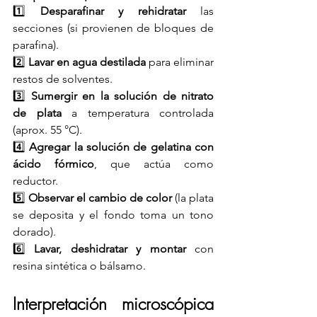
1️⃣ 
Desparafinar y rehidratar
 las 
secciones (si provienen de bloques de 
parafina).
2️⃣ 
Lavar en agua destilada
 para eliminar 
restos de solventes.
3️⃣ 
Sumergir en la solución de nitrato 
de plata
 a temperatura controlada 
(aprox. 55 °C).
4️⃣ 
Agregar la solución de gelatina con 
ácido fórmico
, que actúa como 
reductor.
5️⃣ 
Observar el cambio de color
 (la plata 
se deposita y el fondo toma un tono 
dorado).
6️⃣ 
Lavar, deshidratar y montar
 con 
resina sintética o bálsamo.
Interpretación microscópica 