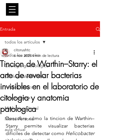
Entrar
Entrada
todos los artículos
citorushtc
todos los artículos
6 nov 2025
4 min de lectura
Tincion de Warthin–Starry: el
Citología ginecológica
arte de revelar bacterias
Citología Veterinaria
invisibles en el laboratorio de
Análisis Clínico
citologia y anatomia
Criminalística
patologica
Marketing Digital
Descubre cómo la tincion de Warthin–
Marca Personal
Starry permite visualizar bacterias 
aula virtual
difíciles de detectar como 
Helicobacter 