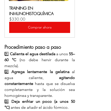
TRAINING EN 
INMUNOHISTOQUÍMICA
$330.00
Comprar ahora
Procedimiento paso a paso
1️⃣ 
Calienta el agua destilada
 a unos 
55–
60 °C
 (no debe hervir durante la 
mezcla). 
2️⃣ 
Agrega lentamente la gelatina
 al 
agua caliente, 
agitando 
constantemente
 hasta que se disuelva 
completamente y la solución sea 
homogénea y transparente. 
3️⃣ 
Deja enfriar un poco (a unos 50 
°C)
 antes de añadir el ácido fórmico.