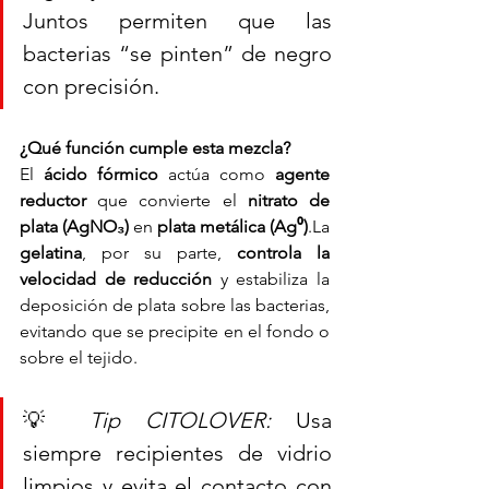
Juntos permiten que las 
bacterias “se pinten” de negro 
con precisión.
¿Qué función cumple esta mezcla?
El 
ácido fórmico
 actúa como 
agente 
reductor
 que convierte el 
nitrato de 
plata (AgNO₃)
 en 
plata metálica (Ag⁰)
.La 
gelatina
, por su parte, 
controla la 
velocidad de reducción
 y estabiliza la 
deposición de plata sobre las bacterias, 
evitando que se precipite en el fondo o 
sobre el tejido.
💡 
Tip CITOLOVER:
 Usa 
siempre recipientes de vidrio 
limpios y evita el contacto con 