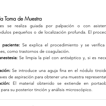
 la Toma de Muestra
s se realiza guiada por palpación o con asistenci
dulos pequeños o de localización profunda. El procedi
 paciente:
 Se explica el procedimiento y se verifica 
nes, como trastornos de coagulación.
anestesia:
 Se limpia la piel con antiséptico y, si es nece
ación:
 Se introduce una aguja fina en el nódulo tiroide
ves de aspiración para obtener una muestra representat
ación:
 El material obtenido se extiende en portaobj
ara su posterior tinción y análisis microscópico.