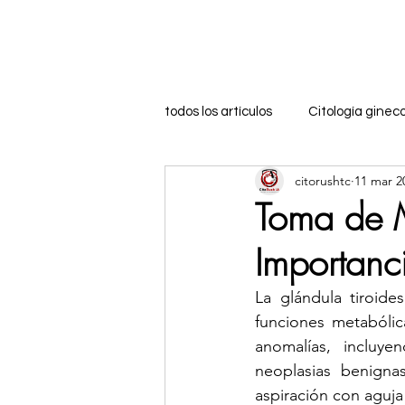
Inicio
Formación
todos los artículos
Citología ginec
citorushtc
11 mar 2
Marketing Digital
Marca Per
Toma de M
Importanc
citología bucal
citologia ma
La glándula tiroide
funciones metabólic
coachingeducativo
Citologí
anomalías, incluye
neoplasias benigna
aspiración con aguja
citologia ocular
biopsia