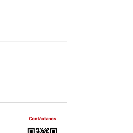
cas de bloque celular y
plicaciones en
nóstico médico
Contáctanos