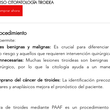
SO CITOPATOLOGÍA TIROIDEA
mprar ahora
rocedimiento
 permite:
nes benignas y malignas:
 Es crucial para diferenciar
o riesgo y aquellos que requieren intervención quirúrgic
innecesarias:
 Muchas lesiones tiroideas son benignas 
irúrgico, por lo que la citología ayuda a un manej
prano del cáncer de tiroides:
 La identificación preco
ulares y anaplásicos mejora el pronóstico del paciente.
a de tiroides mediante PAAF es un procedimiento e