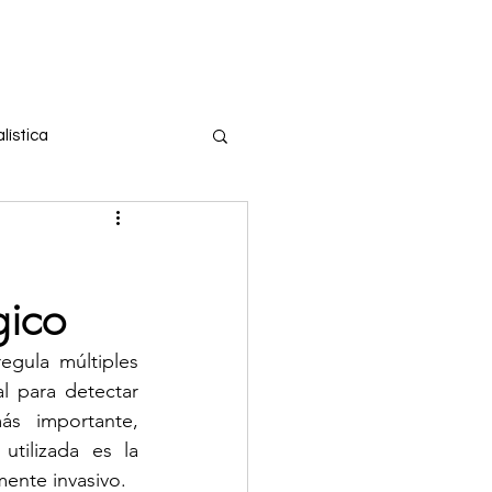
Entrar
tros
lística
us
COVID-19
gico
ucacion
gula múltiples 
 para detectar 
 de tiroides
ás importante, 
ilizada es la 
mente invasivo.
ales
Eventos