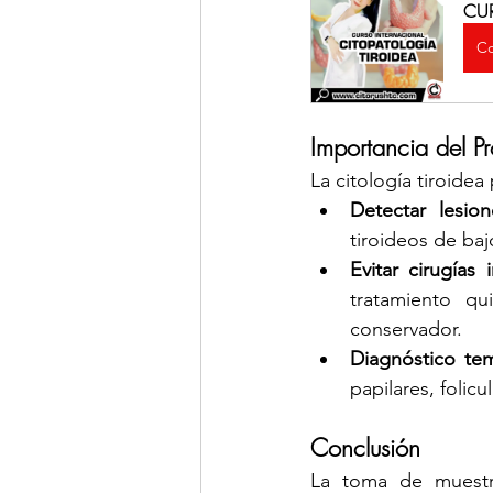
CUR
Co
Importancia del P
La citología tiroidea
Detectar lesio
tiroideos de baj
Evitar cirugías 
tratamiento qu
conservador.
Diagnóstico tem
papilares, folic
Conclusión
La toma de muestr