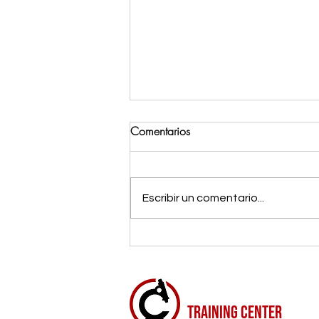
Comentarios
Escribir un comentario...
Minicursos de citología básica:
Aprende rápido y con eficacia
CITORUSH
TRAINING CENTER