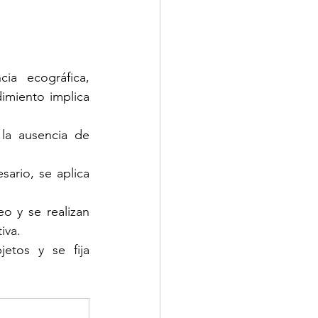
a ecográfica, 
miento implica 
la ausencia de 
sario, se aplica 
o y se realizan 
iva.
etos y se fija 