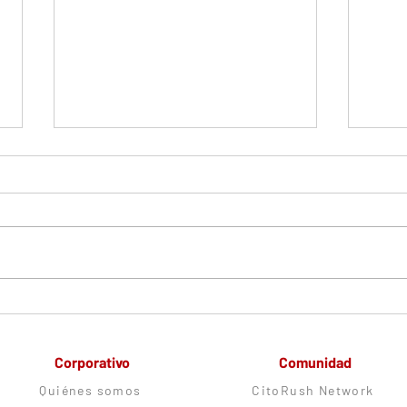
Comprendiendo el Síndrome
Técni
Ovárico Metabólico
sus a
Poliendocrino
diag
Corporativo
Comunidad
Quiénes somos
CitoRush Network