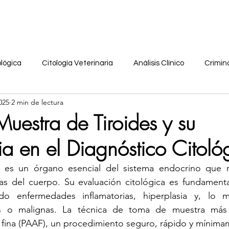
Soluciones
Recursos
Comunidad
Noso
ológica
Citología Veterinaria
Análisis Clínico
Crimina
025
2 min de lectura
sonal
aula virtual
citologia anal
vph
coronavir
uestra de Tiroides y su
ia en el Diagnóstico Citoló
maria
Dermocosmética
podcast
citorushtc
ed
s es un órgano esencial del sistema endocrino que re
as del cuerpo. Su evaluación citológica es fundamental
a
citologia ocular
citologia glandula salival
citologia
ndo enfermedades inflamatorias, hiperplasia y, lo m
s o malignas. La técnica de toma de muestra más ut
 fina (PAAF), un procedimiento seguro, rápido y mínima
citologia urinaria
tecnicas histologicas
Tinciones especi