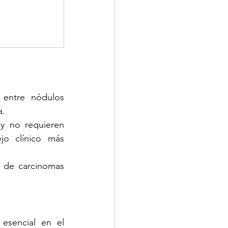
 entre nódulos 
a.
y no requieren 
o clínico más 
z de carcinomas 
sencial en el 