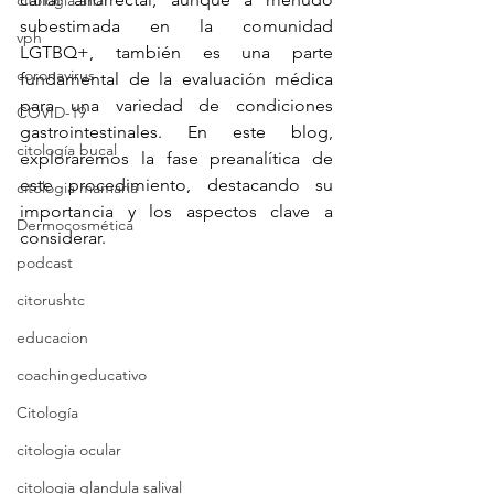
citologia anal
subestimada en la comunidad 
vph
LGTBQ+, también es una parte 
coronavirus
fundamental de la evaluación médica 
para una variedad de condiciones 
COVID-19
gastrointestinales. En este blog, 
citología bucal
exploraremos la fase preanalítica de 
este procedimiento, destacando su 
citologia mamaria
importancia y los aspectos clave a 
Dermocosmética
considerar.
podcast
citorushtc
educacion
coachingeducativo
Citología
citologia ocular
citologia glandula salival