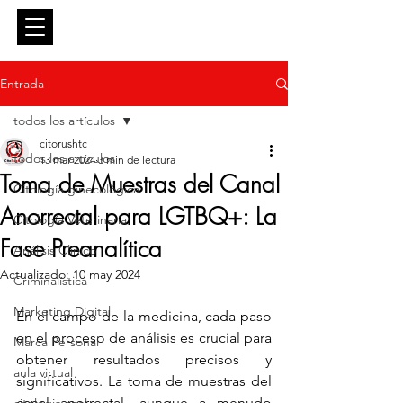
Entrar
Entrada
todos los artículos
citorushtc
todos los artículos
13 mar 2024
3 min de lectura
Toma de Muestras del Canal
Citología ginecológica
Anorrectal para LGTBQ+: La
Citología Veterinaria
Fase Preanalítica
Análisis Clínico
Actualizado:
10 may 2024
Criminalística
Marketing Digital
En el campo de la medicina, cada paso 
en el proceso de análisis es crucial para 
Marca Personal
obtener resultados precisos y 
aula virtual
significativos. La toma de muestras del 
canal anorrectal, aunque a menudo 