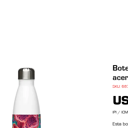
Menú desplegable
Copia de Soluciones
Copia de Copia de Soluciones
Bote
acer
SKU: 6
US
IPI / ICM
Esta bo