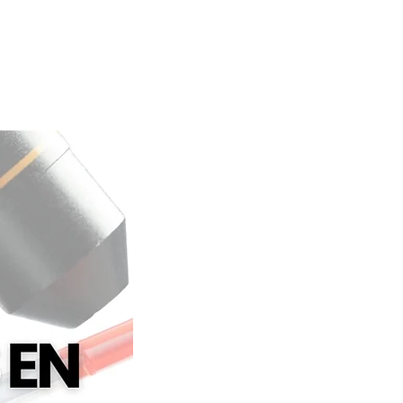
e el líquido caliente o frío 
 6 h)
timiento ORCA patentado con 
 muy vivos
r únicamente a mano
ucto base procedente de EEUU
Mantener el agua en la botella 
 más de 24 horas es 
iénico y puede provocar un olor 
adable.