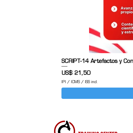
SCRIPT-14 Artefactos y Cont
Preço
US$ 21,50
IPI / ICMS / ISS incl.
CITORUSH