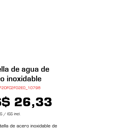
Entrar
más
lla de agua de
o inoxidable
872DFC2F02E0_10798
Preço
$ 26,33
S / ISS incl.
tella de acero inoxidable de 