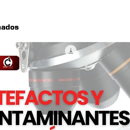
(mantien
durante
• Reves
nados
colores
• Lava
• Prod
Aviso: 
durante
antihig
desagr