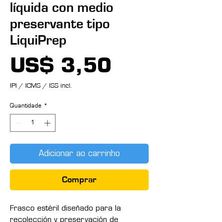
líquida con medio
preservante tipo
LiquiPrep
Preço
US$ 3,50
IPI / ICMS / ISS incl.
Quantidade
*
Adicionar ao carrinho
Comprar
Frasco estéril diseñado para la
recolección y preservación de