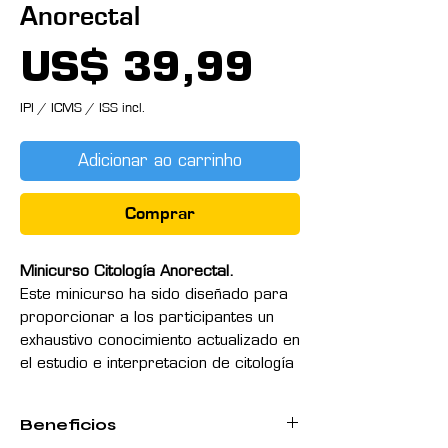
Anorectal
Preço
US$ 39,99
IPI / ICMS / ISS incl.
Adicionar ao carrinho
Comprar
Minicurso Citología Anorectal.
Este minicurso ha sido diseñado para
proporcionar a los participantes un
exhaustivo conocimiento actualizado en
el estudio e interpretacion de citología
anal-rectal dentro protocolos de
pesquisa de las lesiones precursoras
Beneficios
de cáncer anal que junto a la