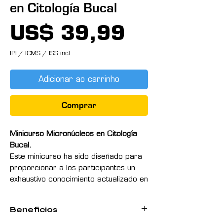
en Citología Bucal
Preço
US$ 39,99
IPI / ICMS / ISS incl.
Adicionar ao carrinho
Comprar
Minicurso Micronúcleos en Citología
Bucal.
Este minicurso ha sido diseñado para
proporcionar a los participantes un
exhaustivo conocimiento actualizado en
el estudio e interpretacion de
muestras para detectar la perdida de
Beneficios
material genético en la mucosa oral,