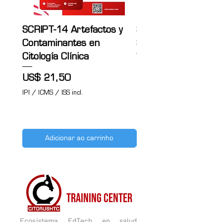
aceptada internacionalmente en más 224
países por lo que CITORUSHTC está
afiliada a esta gran corporación por lo que
SCRIPT-14 Artefactos y
SCRIPT-13 Citología
contamos con todas las medidas y
Contaminantes en
Sanguínea
lineamientos de seguridad para
Citología Clínica
garantizar tu experiencia de compra en
Preço
US$ 21,50
nuestra web y nuestro equipo siempre
Preço
US$ 21,50
está en constante monitoreo para
IPI / ICMS / ISS incl.
ayudarte.
IPI / ICMS / ISS incl.
¿Dan Diploma físico?
Si, previo pago de envio por empresa
DHL/UPS
¿Tengo acceso ilimitado a las clases?
Adicionar ao carrinho
¡Sí! Luego de que realices la compra vas a
poder acceder a todas las clases cuando
y donde quieras. El curso se queda en tu
cuenta de Citorushtc para siempre.
CITORUSH
¿A quienes va dirigido este curso?
Dirigido a Estudiantes, Técnicos, Médicos y
TRAINING CENTER
Profesionales de Ciencias de la Salud.
¿Cuales son los requisitos para ver este
Ecosistema EdTech en salud,