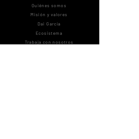
Quiénes somos
Misión y valores
Dai García
Ecosistema
Trabaja con nosotros
Alianzas estratégicas
Comunidad
CitoRush Network
Blog
Podcast
Citolovers Insignes
Experiences
Logia Citológica
Soporte