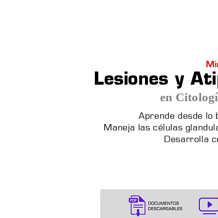
Inicio
Cursos
Menú desplegable
Mi
Lesiones y At
en Citolog
Aprende desde lo 
Maneja las células glandu
Desarrolla 