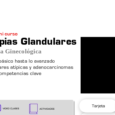
Menú desplegable
Copia de Soluciones
Copia de Copia de Soluciones
ni curso
ipias Glandulares
ía Ginecológica
básico hasta lo avanzado
lares atípicas y adenocarcinomas
competencias clave
Tarjeta