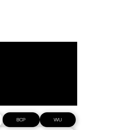
Entrar
más
BCP
WU