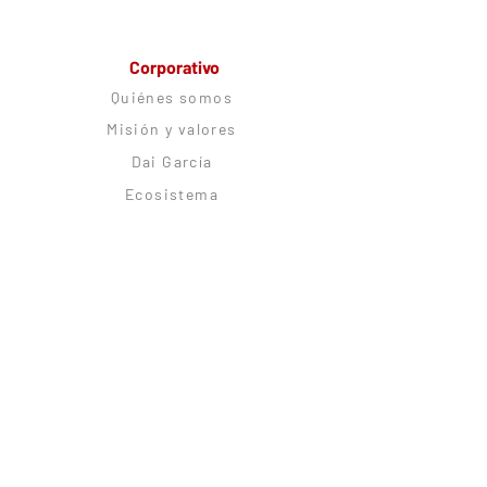
Corporativo
Quiénes somos
Misión y valores
Dai García
Ecosistema
Trabaja con nosotros
Alianzas estratégicas
Comunidad
CitoRush Network
Blog
Podcast
Citolovers Insignes
Experiences