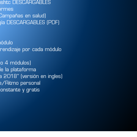
torushtc DESCARGABLES
nformes
(Campañas en salud)
logía DESCARGABLES (PDF)
módulo
aprendizaje por cada módulo
ro 4 módulos)
de la plataforma
 2018" (versión en ingles)
bre/Ritmo personal
constante y gratis