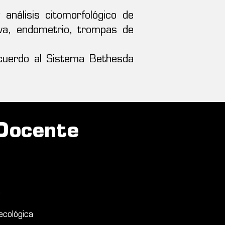
análisis citomorfológico de
ulva, endometrio, trompas de
acuerdo al Sistema Bethesda
 Docente
C
ecológica