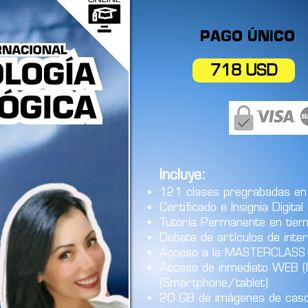
PAGO ÚNICO
718 USD
Incluye:
121 clases pregrabadas en
Certificado e Insignia Digital
Tutoría Permanente en tie
Debate de artículos de inte
Acceso a la MASTERCLASS il
Acceso de inmediato WEB (l
(Smartphone/tablet)
20 GB de imágenes de cas