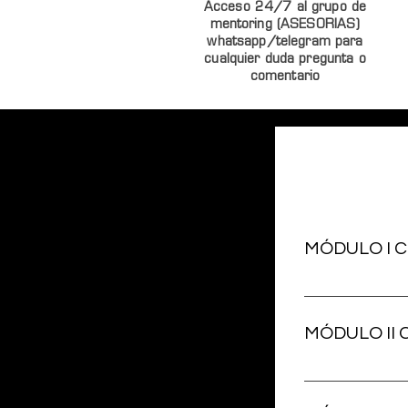
Acceso 24/7 al grupo de
mentoring (ASESORIAS)
whatsapp/telegram para
cualquier duda pregunta o
comentario
MÓDULO I 
1. Uso adecuado
femenino 3. Téc
MÓDULO II 
c. Fases de la T
Folicular, Ovul
1. Vaginitis 2. 
correcta de sc
Vaginitis Infect
artefactuales 9