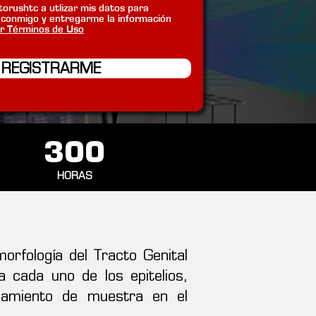
torushtc a utlizar mis datos para
conmigo y entregarme la información
r Términos de Uso
REGISTRARME
300
HORAS
orfología del Tracto Genital
cada uno de los epitelios,
samiento de muestra en el