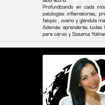
laboratorio.
Profundizando en cada módu
patologías inflamatorias, p
falopio , ovario y glándula m
Además aprenderás todas la
para cérvix y Sistema Yokh