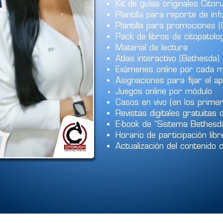
Kit de guías originales Ci
Plantilla para reporte de i
Plantilla para promociones 
Pack de libros de citopato
Material de lectura
Atlas interactivo (Bethesda)
Exámenes online por cada 
Asignaciones para fijar el 
Juegos online por
módulo
Casos en vivo (en los prime
Revistas digitales gratuitas 
E-book de "Sistema Bethesda
Horario de participación li
Actualización del contenido 