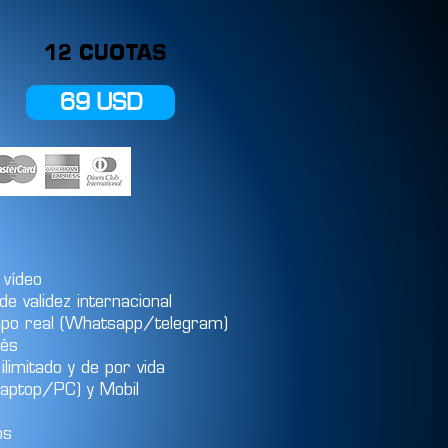
12 CUOTAS
69 USD
 vídeo
 de validez internacional
mpo real (Whatsapp/telegram)
rés
imitado y de por vida
aptop/PC) y Mobil
os