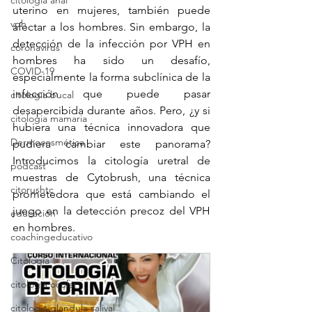
citologia anal
uterino en mujeres, también puede 
vph
afectar a los hombres. Sin embargo, la 
detección de la infección por VPH en 
coronavirus
hombres ha sido un desafío, 
COVID-19
especialmente la forma subclínica de la 
infección que puede pasar 
citología bucal
desapercibida durante años. Pero, ¿y si 
citologia mamaria
hubiera una técnica innovadora que 
Dermocosmética
pudiera cambiar este panorama? 
Introducimos la citología uretral de 
podcast
muestras de Cytobrush, una técnica 
citorushtc
prometedora que está cambiando el 
juego en la detección precoz del VPH 
educacion
en hombres.
coachingeducativo
Citología
citologia ocular
citologia glandula salival