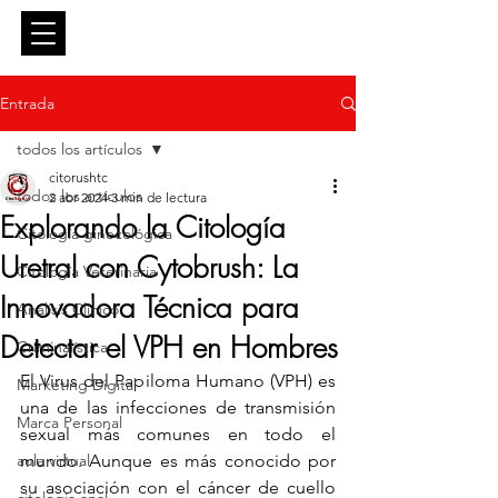
Entrar
Entrada
todos los artículos
citorushtc
todos los artículos
2 abr 2024
3 min de lectura
Explorando la Citología
Citología ginecológica
Uretral con Cytobrush: La
Citología Veterinaria
Innovadora Técnica para
Análisis Clínico
Detectar el VPH en Hombres
Criminalística
El Virus del Papiloma Humano (VPH) es 
Marketing Digital
una de las infecciones de transmisión 
Marca Personal
sexual más comunes en todo el 
aula virtual
mundo. Aunque es más conocido por 
su asociación con el cáncer de cuello 