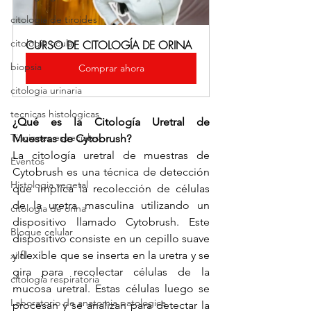
citologia de tiroides
citologia ocular
CURSO DE CITOLOGÍA DE ORINA
biopsia
Comprar ahora
citologia urinaria
tecnicas histologicas
¿Qué es la Citología Uretral de 
Tinciones especiales
Muestras de Cytobrush?
La citología uretral de muestras de 
Eventos
Cytobrush es una técnica de detección 
Histologia vegetal
que implica la recolección de células 
de la uretra masculina utilizando un 
citologia de orina
dispositivo llamado Cytobrush. Este 
Bloque celular
dispositivo consiste en un cepillo suave 
y flexible que se inserta en la uretra y se 
xilol
gira para recolectar células de la 
citologia respiratoria
mucosa uretral. Estas células luego se 
Laboratorio de anatomia patologica
procesan y se analizan para detectar la 