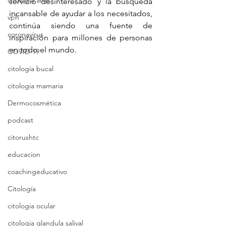
citologia anal
servicio desinteresado y la búsqueda 
incansable de ayudar a los necesitados, 
vph
continúa siendo una fuente de 
coronavirus
inspiración para millones de personas 
en todo el mundo.
COVID-19
citología bucal
citologia mamaria
Dermocosmética
podcast
citorushtc
educacion
coachingeducativo
Citología
citologia ocular
citologia glandula salival