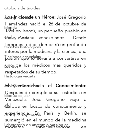
citologia de tiroides
Los Inicios de un Héroe:
 José Gregorio 
citologia ocular
Hernández nació el 26 de octubre de 
biopsia
1864 en Isnotú, un pequeño pueblo en 
citologia urinaria
los Andes venezolanos. Desde 
temprana edad, demostró un profundo 
tecnicas histologicas
interés por la medicina y la ciencia, una 
Tinciones especiales
pasión que lo llevaría a convertirse en 
uno de los médicos más queridos y 
Eventos
respetados de su tiempo.
Histologia vegetal
El Camino hacia el Conocimiento:
citologia de orina
Después de completar sus estudios en 
Bloque celular
Venezuela, José Gregorio viajó a 
xilol
Europa en busca de conocimiento y 
experiencia. En París y Berlín, se 
citologia respiratoria
sumergió en el mundo de la medicina 
Laboratorio de anatomia patologica
moderna, especializándose en 