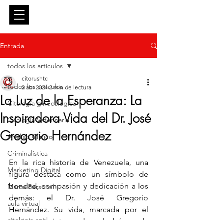
Entrar
Entrada
todos los artículos
citorushtc
todos los artículos
2 abr 2024
2 min de lectura
La Luz de la Esperanza: La
Citología ginecológica
Inspiradora Vida del Dr. José
Citología Veterinaria
Gregorio Hernández
Análisis Clínico
Criminalística
En la rica historia de Venezuela, una 
Marketing Digital
figura destaca como un símbolo de 
bondad, compasión y dedicación a los 
Marca Personal
demás: el Dr. José Gregorio 
aula virtual
Hernández. Su vida, marcada por el 