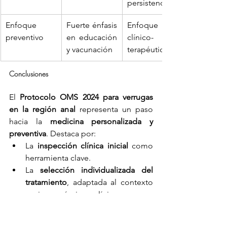
persistencia
Enfoque 
Fuerte énfasis 
Enfoque 
preventivo
en educación 
clínico-
y vacunación
terapéutico
Conclusiones
El 
Protocolo OMS 2024 para verrugas 
en la región anal
 representa un paso 
hacia la 
medicina personalizada y 
preventiva
. Destaca por:
La 
inspección clínica inicial
 como 
herramienta clave.
La 
selección individualizada del 
tratamiento
, adaptada al contexto 
socioeconómico y clínico.
La 
prevención mediante educación 
sexual y vacunación
.