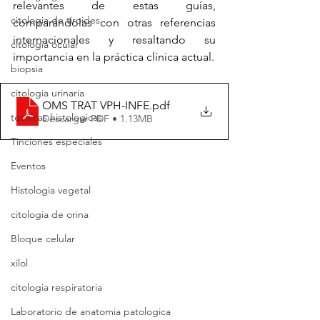
relevantes de estas guías, 
citologia de tiroides
comparándolas con otras referencias 
internacionales y resaltando su 
citologia ocular
importancia en la práctica clínica actual.
biopsia
citologia urinaria
OMS TRAT VPH-INFE
.pdf
tecnicas histologicas
Descargar PDF • 1.13MB
Tinciones especiales
Eventos
Histologia vegetal
citologia de orina
Bloque celular
xilol
citologia respiratoria
Laboratorio de anatomia patologica