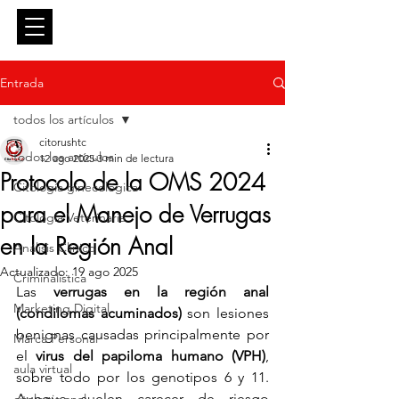
Entrar
Entrada
todos los artículos
citorushtc
todos los artículos
12 ago 2025
3 min de lectura
Protocolo de la OMS 2024
Citología ginecológica
para el Manejo de Verrugas
Citología Veterinaria
en la Región Anal
Análisis Clínico
Actualizado:
19 ago 2025
Criminalística
Las 
verrugas en la región anal 
Marketing Digital
(condilomas acuminados)
 son lesiones 
benignas causadas principalmente por 
Marca Personal
el 
virus del papiloma humano (VPH)
, 
aula virtual
sobre todo por los genotipos 6 y 11. 
Aunque suelen carecer de riesgo 