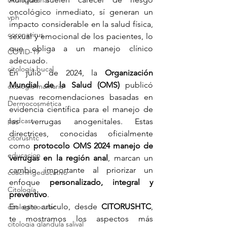
citologia anal
oncológico inmediato, sí generan un 
vph
impacto considerable en la salud física, 
coronavirus
sexual y emocional de los pacientes, lo 
que obliga a un manejo clínico 
COVID-19
adecuado.
citología bucal
En julio de 2024, la 
Organización 
Mundial de la Salud (OMS)
 publicó 
citologia mamaria
nuevas recomendaciones basadas en 
Dermocosmética
evidencia científica para el manejo de 
podcast
las verrugas anogenitales. Estas 
directrices, conocidas oficialmente 
citorushtc
como 
protocolo OMS 2024 manejo de 
educacion
verrugas en la región anal
, marcan un 
cambio importante al priorizar un 
coachingeducativo
enfoque 
personalizado, integral y 
Citología
preventivo
.
En este artículo, desde 
CITORUSHTC
, 
citologia ocular
te mostramos los aspectos más 
citologia glandula salival