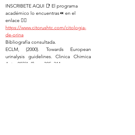
INSCRIBETE AQUI 📑 El programa 
académico lo encuentras⏪ en el 
enlace 👆🏻 
https://www.citorushtc.com/citologia-
de-orina
Bibliografía consultada.
ECLM, (2000). Towards European 
urinalysis guidelines. Clinica Chimica 
Acta, 297(1–2), pp.305–311.
Sternheimer, R., (1975). A supravital 
cytodiagnostic stain for urinary 
sediment. JAMA, 231 (😎, 826-832.
Sternheimer, R. and Malbin, B. (1951). 
Clinical recognition of pyelenophritis 
with a new stain for urinary sediments. 
Am. J. Med., 11:312-323.