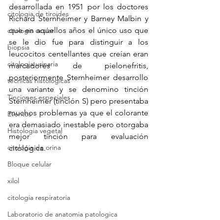
desarrollada en 1951 por los doctores 
citologia de tiroides
Richard Sternheimer y Barney Malbin y 
que en aquellos años el único uso que 
citologia ocular
se le dio fue para distinguir a los 
biopsia
leucocitos centellantes que creían eran 
citologia urinaria
marcadores de pielonefritis, 
posteriormente Sternheimer desarrollo 
tecnicas histologicas
una variante y se denomino tinción 
Tinciones especiales
Sternheimer (tinción S) pero presentaba 
muchos problemas ya que el colorante 
Eventos
era demasiado inestable pero otorgaba 
Histologia vegetal
mejor tinción para evaluación 
citologia de orina
citológica.
Bloque celular
xilol
citologia respiratoria
Laboratorio de anatomia patologica