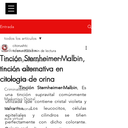
Entrar
Entrada
todos los artículos
citorushtc
todos los artículos
16 ene 2023
3 min de lectura
Tinción Sternheimer-Malbin,
Citología ginecológica
tinción alternativa en
Citología Veterinaria
citologia de orina
Análisis Clínico
Tinción Sternheimer-Malbin
, Es 
Criminalística
una tinción supravital comúnmente 
Marketing Digital
utilizada que contiene cristal violeta y 
safranina. Los leucocitos, células 
Marca Personal
epiteliales y cilindros se tiñen 
aula virtual
perfectamente con dicho colorante. 