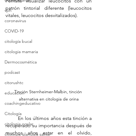
citologia anal
Permite visualizar leucocitos con un 
patrón tintorial diferente (leucocitos 
vph
vitales, leucocitos desvitalizados).
coronavirus
COVID-19
citología bucal
citologia mamaria
Dermocosmética
podcast
citorushtc
Tinción Sternheimer-Malbin, tinción 
educacion
alternativa en citologia de orina
coachingeducativo
Citología
	En los últimos años esta tinción a 
citologia ocular
recuperado su importancia después de 
muchos años estar en el olvido, 
citologia glandula salival