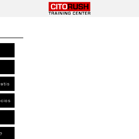
atis
ocios
s?