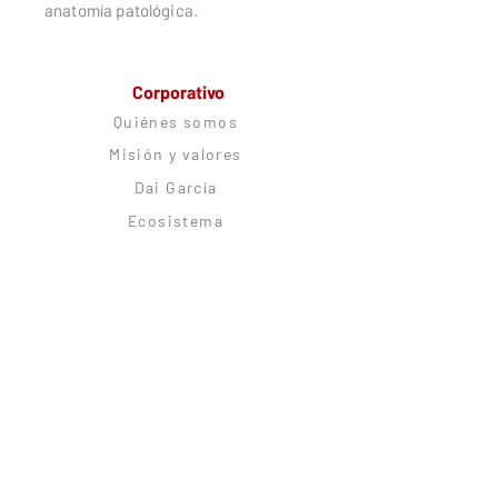
anatomía patológica.
Corporativo
Quiénes somos
Misión y valores
Dai García
Ecosistema
Trabaja con nosotros
Alianzas estratégicas
Comunidad
CitoRush Network
Blog
Podcast
Citolovers Insignes