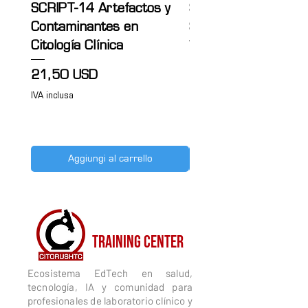
SCRIPT-14 Artefactos y
SCRIPT-13 Citología
Contaminantes en
Sanguínea
Citología Clínica
Prezzo
21,50 USD
Prezzo
21,50 USD
IVA inclusa
IVA inclusa
Aggiungi al carrello
CITORUSH
TRAINING CENTER
Ecosistema EdTech en salud,
tecnología, IA y comunidad para
profesionales de laboratorio clínico y