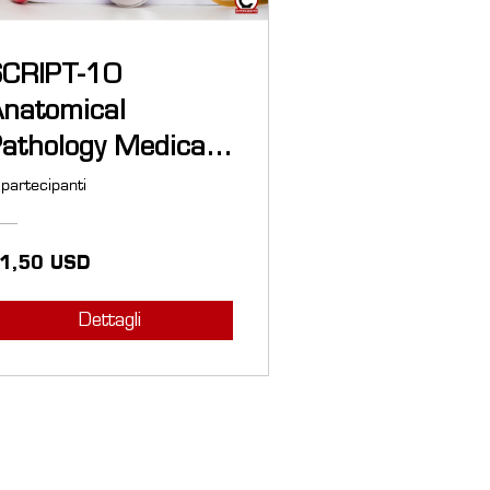
SCRIPT-10
natomical
athology Medical
erminology
 partecipanti
1,50 USD
Dettagli