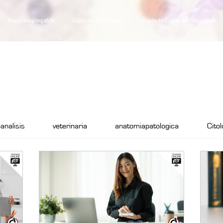
Menú desplegable
Copia de Soluciones
Copia de Copia de Soluciones
analisis
veterinaria
anatomiapatologica
Cito