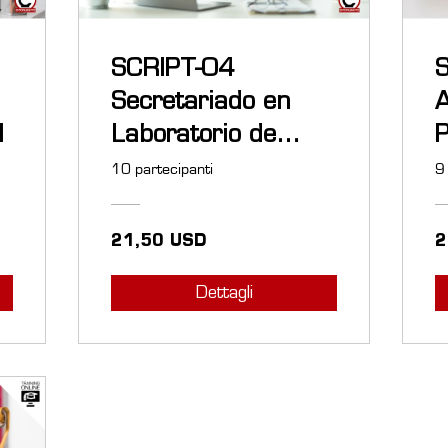
SCRIPT-04
Secretariado en
A
l
Laboratorio de
P
Anatomía
T
10 partecipanti
9
Patológica
21,50 USD
2
Dettagli