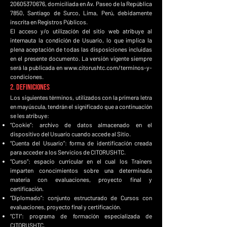
20605370676
, domiciliada en Av. Paseo de la República
7850, Santiago de Surco, Lima, Perú, debidamente
inscrita en Registros Públicos.
El acceso y/o utilización del sitio web atribuye al
internauta la condición de Usuario, lo que implica la
plena aceptación de todas las disposiciones incluidas
en el presente documento. La versión vigente siempre
será la publicada en
www.citorushtc.com/terminos-y-
condiciones.
2. Definiciones
Los siguientes términos, utilizados con la primera letra
en mayúscula, tendrán el significado que a continuación
se les atribuye:
“Cookie”: archivo de datos almacenado en el
dispositivo del Usuario cuando accede al Sitio.
“Cuenta del Usuario”: forma de identificación creada
para acceder a los Servicios de CITORUSHTC.
“Curso”: espacio curricular en el cual los Trainers
imparten conocimientos sobre una determinada
materia con evaluaciones, proyecto final y
certificación.
“Diplomado”: conjunto estructurado de Cursos con
evaluaciones, proyecto final y certificación.
“CTI”: programa de formación especializada de
CITORUSHTC.