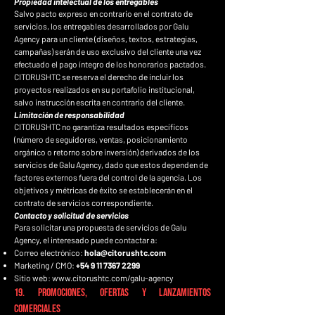
Propiedad intelectual de los entregables
Salvo pacto expreso en contrario en el contrato de
servicios, los entregables desarrollados por Galu
Agency para un cliente (diseños, textos, estrategias,
campañas) serán de uso exclusivo del cliente una vez
efectuado el pago íntegro de los honorarios pactados.
CITORUSHTC se reserva el derecho de incluir los
proyectos realizados en su portafolio institucional,
salvo instrucción escrita en contrario del cliente.
Limitación de responsabilidad
CITORUSHTC no garantiza resultados específicos
(número de seguidores, ventas, posicionamiento
orgánico o retorno sobre inversión) derivados de los
servicios de Galu Agency, dado que estos dependen de
factores externos fuera del control de la agencia. Los
objetivos y métricas de éxito se establecerán en el
contrato de servicios correspondiente.
Contacto y solicitud de servicios
Para solicitar una propuesta de servicios de Galu
Agency, el interesado puede contactar a:
Correo electrónico:
hola@citorushtc.com
Marketing / CMO:
+54 9 11 7367 2299
Sitio web:
www.citorushtc.com/galu-agency
19. Promociones, Ofertas y Lanzamientos
Comerciales