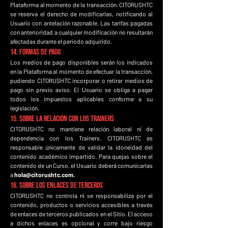
Plataforma al momento de la transacción. CITORUSHTC
se reserva el derecho de modificarlas, notificando al
Usuario con antelación razonable. Las tarifas pagadas
con anterioridad a cualquier modificación no resultarán
afectadas durante el período adquirido.
14. Formas de Pago
Los medios de pago disponibles serán los indicados
en la Plataforma al momento de efectuar la transacción,
pudiendo CITORUSHTC incorporar o retirar medios de
pago sin previo aviso. El Usuario se obliga a pagar
todos los impuestos aplicables conforme a su
legislación.
15. Sobre la Relación con los Trainers
CITORUSHTC no mantiene relación laboral ni de
dependencia con los Trainers. CITORUSHTC es
responsable únicamente de validar la idoneidad del
contenido académico impartido. Para quejas sobre el
contenido de un Curso, el Usuario deberá comunicarlas
a
hola@citorushtc.com
.
16. Sobre los Enlaces de Terceros
CITORUSHTC no controla ni se responsabiliza por el
contenido, productos o servicios accesibles a través
de enlaces de terceros publicados en el Sitio. El acceso
a dichos enlaces es opcional y corre bajo riesgo