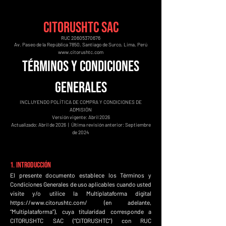
CITORUSHTC SAC
RUC
20605370676
Av. Paseo de la República 7850, Santiago de Surco, Lima, Perú
www.citorushtc.com
TÉRMINOS Y CONDICIONES
GENERALES
INCLUYENDO POLÍTICA DE COMPRA Y CONDICIONES DE
ADMISIÓN
Versión vigente: Abril 2026
Actualizado: Abril de 2026 | Última revisión anterior: Septiembre
de 2024
1. Introducción
El presente documento establece los Términos y
Condiciones Generales de uso aplicables cuando usted
visite y/o utilice la Multiplataforma digital
https://www.citorushtc.com/
(en adelante,
“Multiplataforma”), cuya titularidad corresponde a
CITORUSHTC SAC (“CITORUSHTC”) con RUC