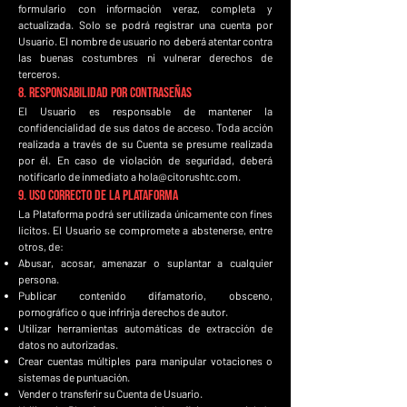
formulario con información veraz, completa y
actualizada. Solo se podrá registrar una cuenta por
Usuario. El nombre de usuario no deberá atentar contra
las buenas costumbres ni vulnerar derechos de
terceros.
8. Responsabilidad por Contraseñas
El Usuario es responsable de mantener la
confidencialidad de sus datos de acceso. Toda acción
realizada a través de su Cuenta se presume realizada
por él. En caso de violación de seguridad, deberá
notificarlo de inmediato a
hola@citorushtc.com
.
9. Uso Correcto de la Plataforma
La Plataforma podrá ser utilizada únicamente con fines
lícitos. El Usuario se compromete a abstenerse, entre
otros, de:
Abusar, acosar, amenazar o suplantar a cualquier
persona.
Publicar contenido difamatorio, obsceno,
pornográfico o que infrinja derechos de autor.
Utilizar herramientas automáticas de extracción de
datos no autorizadas.
Crear cuentas múltiples para manipular votaciones o
sistemas de puntuación.
Vender o transferir su Cuenta de Usuario.