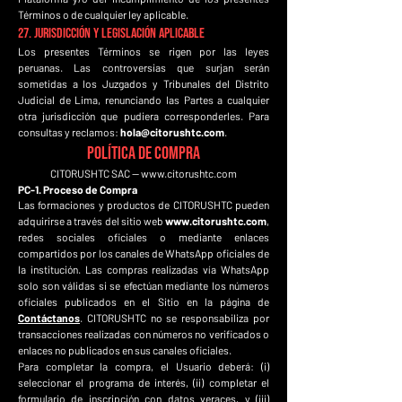
Términos o de cualquier ley aplicable.
27. Jurisdicción y Legislación Aplicable
Los presentes Términos se rigen por las leyes
peruanas. Las controversias que surjan serán
sometidas a los Juzgados y Tribunales del Distrito
Judicial de Lima, renunciando las Partes a cualquier
otra jurisdicción que pudiera corresponderles. Para
consultas y reclamos:
hola@citorushtc.com
.
POLÍTICA DE COMPRA
CITORUSHTC SAC —
www.citorushtc.com
PC-1. Proceso de Compra
Las formaciones y productos de CITORUSHTC pueden
adquirirse a través del sitio web
www.citorushtc.com
,
redes sociales oficiales o mediante enlaces
compartidos por los canales de WhatsApp oficiales de
la institución. Las compras realizadas vía WhatsApp
solo son válidas si se efectúan mediante los números
oficiales publicados en el Sitio en la página de
Contáctanos
. CITORUSHTC no se responsabiliza por
transacciones realizadas con números no verificados o
enlaces no publicados en sus canales oficiales.
Para completar la compra, el Usuario deberá: (i)
seleccionar el programa de interés, (ii) completar el
formulario de inscripción con datos veraces, y (iii)