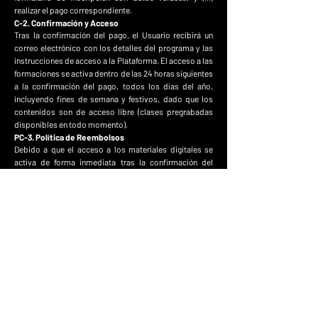
realizar el pago correspondiente.
C-2. Confirmación y Acceso
Tras la confirmación del pago, el Usuario recibirá un
correo electrónico con los detalles del programa y las
instrucciones de acceso a la Plataforma. El acceso a las
formaciones se activa dentro de las 24 horas siguientes
a la confirmación del pago, todos los días del año,
incluyendo fines de semana y festivos, dado que los
contenidos son de acceso libre (clases pregrabadas
disponibles en todo momento).
PC-3. Política de Reembolsos
Debido a que el acceso a los materiales digitales se
activa de forma inmediata tras la confirmación del
pago, el Usuario declara expresamente haber sido
informado y acepta que, al iniciar el acceso al
contenido, renuncia al derecho de retracto conforme al
artículo 49° de la Ley 29571.
En caso de no haber accedido a ningún material, el
Usuario podrá solicitar el reembolso íntegro dentro de
las 24 horas siguientes a la confirmación del pago,
enviando su solicitud a
hola@citorushtc.com
.
CITORUSHTC procesará el reembolso dentro de los 10
días hábiles siguientes a la confirmación de la solicitud.
⚠️ Una vez iniciado el acceso a los materiales, no
proceden reembolsos.