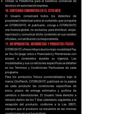
Utilizar la Plataforma para el beneficio comercial de
terceros sin autorización expresa.
10. Contenido Compartido en el Sitio Web
El Usuario conservará todos los derechos de
propiedad intelectual sobre el contenido que comparta
en CITORUSHTC. Al publicarlo, otorga a CITORUSHTC
una licencia global, no exclusiva, para distribuir, alojar,
reproducir y comunicar dicho contenido en sus canales
oficiales, con atribución correspondiente.
11. Infoproductos, Membresías y Productos Físicos
CITORUSHTC ofrece infoproductos bajo modalidad Pay
as You Go (pago único o financiado) y Membresías con
acceso a contenidos durante su vigencia. Las
modalidades y sus condiciones específicas se detallan
en los Términos y Condiciones Particulares de cada
programa.
Para los productos físicos comercializados bajo la
marca CitoMerch, CITORUSHTC publicará en la página
de cada producto las condiciones específicas de
envío, plazos de entrega estimados y política de
cambios o devoluciones. El Usuario tiene derecho a
retracto dentro de los 7 días calendario siguientes a la
recepción del producto, conforme a la Ley 29571,
siempre que el producto se encuentre en las mismas
condiciones en que fue recibido.