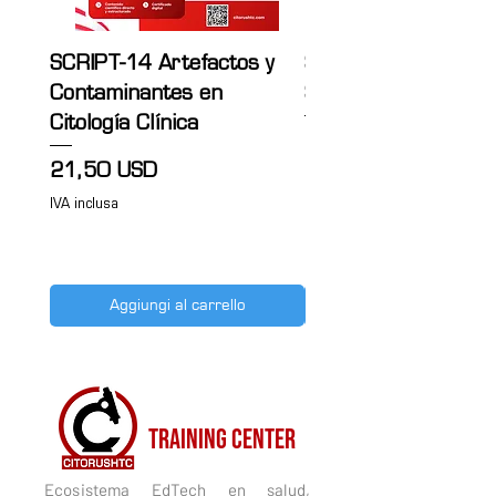
SCRIPT-14 Artefactos y
SCRIPT-13 Citología
Contaminantes en
Sanguínea
Citología Clínica
Prezzo
21,50 USD
Prezzo
21,50 USD
IVA inclusa
IVA inclusa
Aggiungi al carrello
CITORUSH
TRAINING CENTER
Ecosistema EdTech en salud,