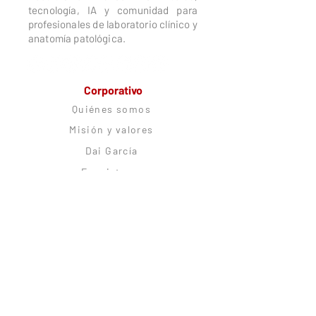
tecnología, IA y comunidad para
profesionales de laboratorio clínico y
anatomía patológica.
Corporativo
Quiénes somos
Misión y valores
Dai García
Ecosistema
Trabaja con nosotros
Alianzas estratégicas
Comunidad
CitoRush Network
Blog
Podcast