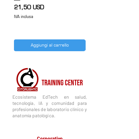
diagnóstico.
Prezzo
21,50 USD
IVA inclusa
IVA inclusa
Aggiungi al carrello
CITORUSH
TRAINING CENTER
Ecosistema EdTech en salud,
tecnología, IA y comunidad para
profesionales de laboratorio clínico y
anatomía patológica.
Corporativo