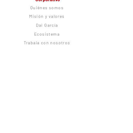
Quiénes somos
Misión y valores
Dai García
Ecosistema
Trabaja con nosotros
Alianzas estratégicas
Comunidad
CitoRush Network
Blog
Podcast
Citolovers Insignes
Experiences
Logia Citológica
Soporte