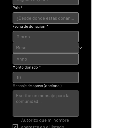
País
*
Fecha de donación
*
Monto donado
*
Mensaje de apoyo (opcional)
Autorizo que mi nombre 
aparezca en el listado 