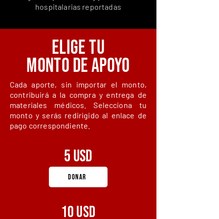
hospitalarias reportadas
ELIGE TU
MONTO DE APOYO
Cada aporte, sin importar el monto,
contribuirá a la compra y entrega de
materiales médicos. Selecciona tu
monto y serás redirigido al enlace de
pago correspondiente.
5 usd
DONAR
10 usd