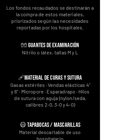
Los fondos recaudados se destinarán a
la compra de estos materiales,
priorizados según las necesidades
reportadas por los hospitales.
🧤
Guantes de examinación
Nitrilo o látex, tallas M y L
🩹
Material de curas y sutura
Gasas estériles · Vendas elásticas 4"
y 6" · Micropore · Esparadrapo · Hilos
de sutura con aguja (nylon/seda,
calibres 2-0, 3-0 y 4-0)
😷
Tapabocas / mascarillas
Material descartable de uso
hospitalario