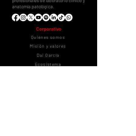
profesionales de laboratorio clínico y
anatomía patológica.
Corporativo
Quiénes somos
Misión y valores
Dai García
Ecosistema
Trabaja con nosotros
Alianzas estratégicas
Comunidad
CitoRush Network
Blog
Podcast
Citolovers Insignes