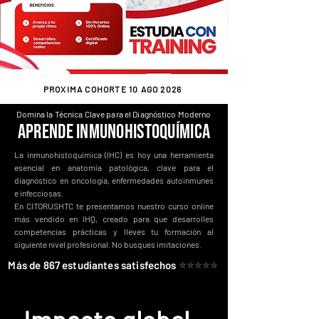
PROXIMA COHORTE 10 AGO 2026
Domina la Técnica Clave para el Diagnóstico Moderno
Aprende Inmunohistoquímica
La inmunohistoquímica (IHC) es hoy una herramienta
esencial en anatomía patológica, clave para el
diagnóstico en oncología, enfermedades autoinmunes
e infecciosas.
En CITORUSHTC te presentamos nuestro curso online
más vendido en IHQ, creado para que desarrolles
competencias prácticas y lleves tu formación al
siguiente nivel profesional. No busques imitaciones.
Más de 867 estudiantes satisfechos
⭐⭐⭐⭐⭐