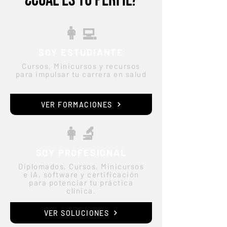
¿CUÁL ES TU PERFIL?
👩‍💻
SOY ESTUDIANTE
Cursos, Minicursos y recursos
para impulsar tu carrera en salud
VER FORMACIONES
👩‍🔬
SOY PROFESIONAL
Diplomados, Cursos, Minicursos
e IA, software y certificación
para potenciar tu práctica
clínica.
VER SOLUCIONES