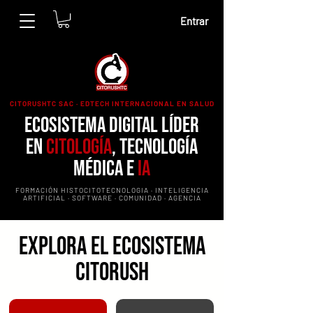
Entrar
CITORUSHTC SAC · EDTECH INTERNACIONAL EN SALUD
Ecosistema Digital Líder
en
Citología
, Tecnología
MÉDICA e
IA
FORMACIÓN HISTOCITOTECNOLOGIA · INTELIGENCIA
ARTIFICIAL · SOFTWARE · COMUNIDAD · AGENCIA
Explora el Ecosistema
Citorush