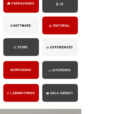
🎓 FORMACIONES
🤖 IA
⚙️SOFTWARE
📖 EDITORIAL
🛒 STORE
🎫 EXPERIENCES
🌐COMUNIDAD
🧢 CITOMERCH
🔬 LABORATORIOS
💼 GALU AGENCY