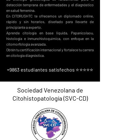
detección temprana de enfermedades y el diagnóstico
en salud femenina.
En CITORUSHTC te ofrecemos un diplomado online,
rápido y sin horarios, diseñado para llevarte de
principiante a experto.
Aprende citología en base líquida, Papanicolaou,
histología e inmunohistoquímica, con enfoque en la
citomorfología avanzada.
Obtén tu certificación internacional y fortalece tu carrera
en citología diagnóstica.
+9863 estudiantes satisfechos ⭐⭐⭐⭐⭐
Sociedad Venezolana de
Citohistopatología (SVC-CD)