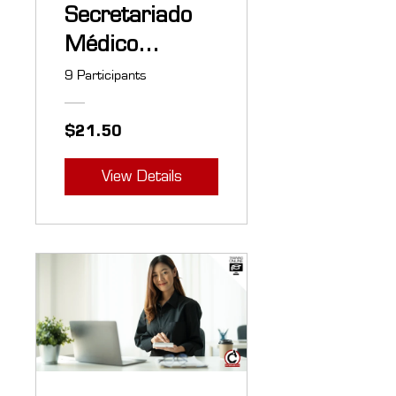
Secretariado
Médico
Profesional
9 Participants
$21.50
View Details