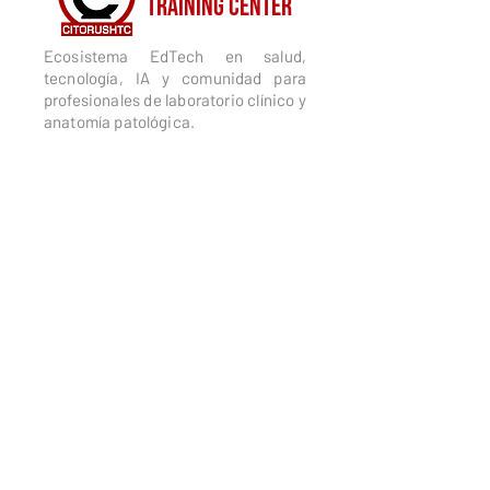
TRAINING CENTER
Ecosistema EdTech en salud,
tecnología, IA y comunidad para
profesionales de laboratorio clínico y
anatomía patológica.
Corporativo
Quiénes somos
Misión y valores
Dai García
Ecosistema
Trabaja con nosotros
Alianzas estratégicas
Comunidad
CitoRush Network