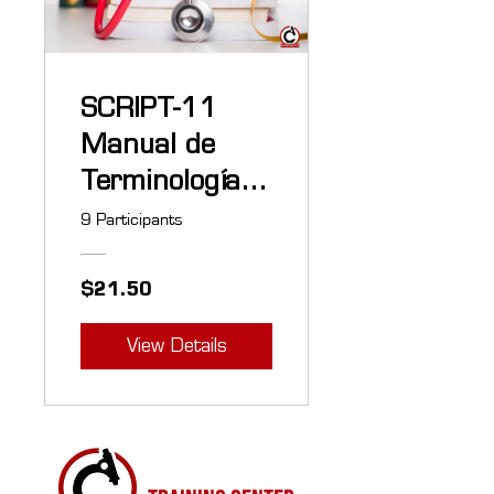
SCRIPT-11
Manual de
Terminología
Médica para
9 Participants
Anatomía
Patológica
$21.50
View Details
CITORUSH