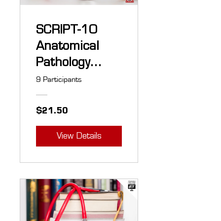
SCRIPT-10
Anatomical
Pathology
Medical
9 Participants
Terminology
$21.50
View Details