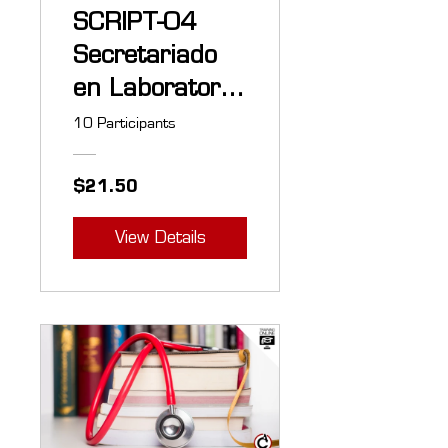
SCRIPT-04
Secretariado
en Laboratorio
de Anatomía
10 Participants
Patológica
$21.50
View Details