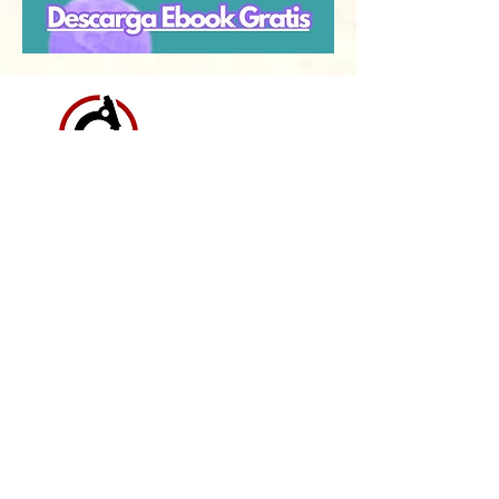
CITORUSH
TRAINING CENTER
Ecosistema EdTech en salud,
tecnología, IA y comunidad para
profesionales de laboratorio clínico y
anatomía patológica.
Corporativo
Quiénes somos
Misión y valores
Dai García
Ecosistema