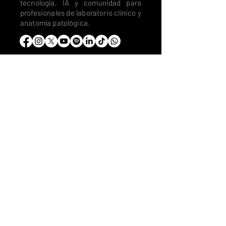
tecnología, IA y comunidad para
profesionales de laboratorio clínico y
anatomía patológica.
Corporativo
Quiénes somos
Misión y valores
Dai García
Ecosistema
Trabaja con nosotros
Alianzas estratégicas
Comunidad
CitoRush Network
Blog
Podcast