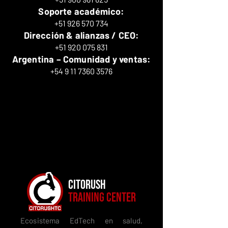
Soporte académico:
+51 926 570 734
Dirección & alianzas / CEO:
+51 920 075 831
Argentina – Comunidad y ventas:
+54 9 11 7360 3576
CITORUSH
TRAINING CENTER
Ecosistema EdTech en salud,