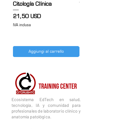
Citología Clínica
Prezzo
21,50 USD
Prezzo
21,50 USD
IVA inclusa
IVA inclusa
Aggiungi al carrello
CITORUSH
TRAINING CENTER
Ecosistema EdTech en salud,
tecnología, IA y comunidad para
profesionales de laboratorio clínico y
anatomía patológica.