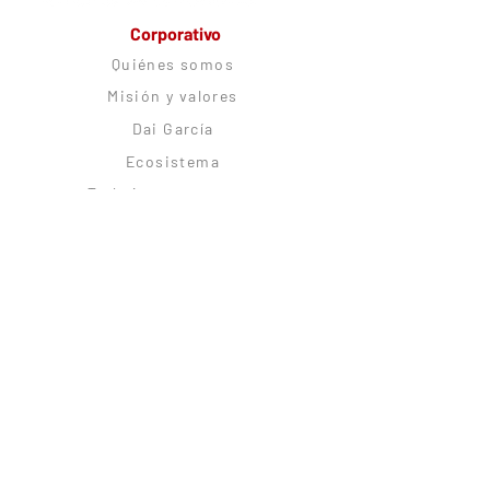
Corporativo
Quiénes somos
Misión y valores
Dai García
Ecosistema
Trabaja con nosotros
Alianzas estratégicas
Comunidad
CitoRush Network
Blog
Podcast
Citolovers Insignes
Experiences
Logia Citológica