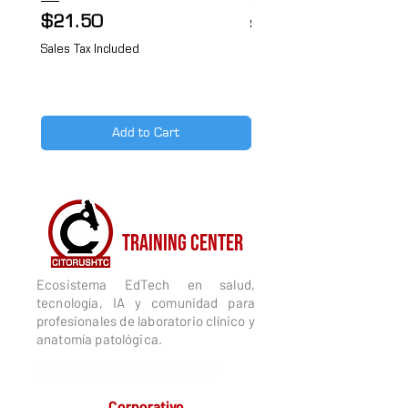
Price
$21.50
Sales Tax Included
Sales Tax Included
Add to Cart
CITORUSH
TRAINING CENTER
Ecosistema EdTech en salud,
tecnología, IA y comunidad para
profesionales de laboratorio clínico y
anatomía patológica.
Corporativo