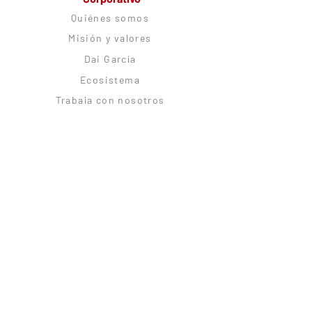
Quiénes somos
Misión y valores
Dai García
Ecosistema
Trabaja con nosotros
Alianzas estratégicas
Comunidad
CitoRush Network
Blog
Podcast
Citolovers Insignes
Experiences
Logia Citológica
Soporte