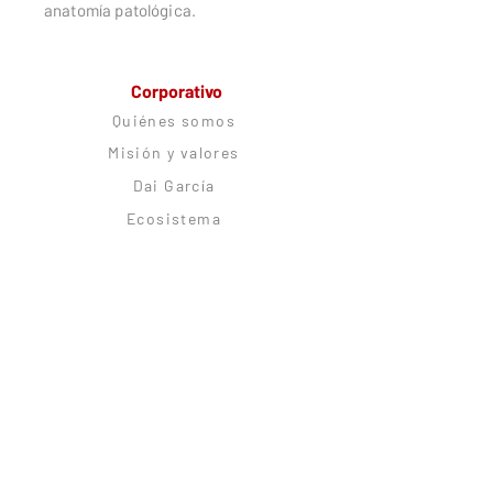
anatomía patológica.
Corporativo
Quiénes somos
Misión y valores
Dai García
Ecosistema
Trabaja con nosotros
Alianzas estratégicas
Comunidad
CitoRush Network
Blog
Podcast
Citolovers Insignes