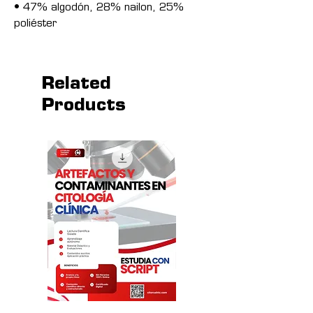
• 47% algodón, 28% nailon, 25% 
poliéster
• Estructurada, cinco paneles, diseño 
atractivo
• Visera plana
Related
• Cierre Snapback (lengüeta con 
Products
botones)
• Circunferencia de la cabeza: 53,3 
cm a 60 cm ( 21⅝″–23⅝″)
• Producto base procedente de 
Vietnam o Bangladesh