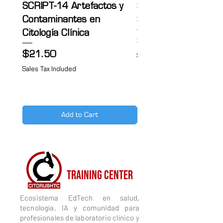
SCRIPT-14 Artefactos y
SCRIPT-13 Citología
Contaminantes en
Sanguínea
Citología Clínica
Price
$21.50
Price
$21.50
Sales Tax Included
Sales Tax Included
Add to Cart
CITORUSH
TRAINING CENTER
Ecosistema EdTech en salud,
tecnología, IA y comunidad para
profesionales de laboratorio clínico y