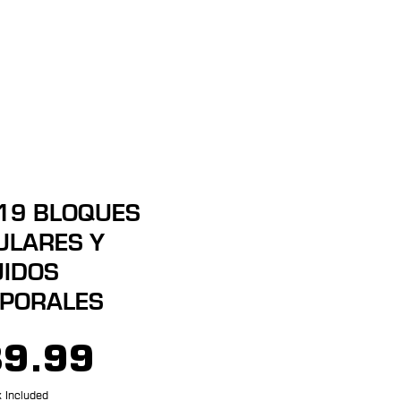
Entrar
más
19 BLOQUES
ULARES Y
UIDOS
PORALES
Price
9.99
 Included