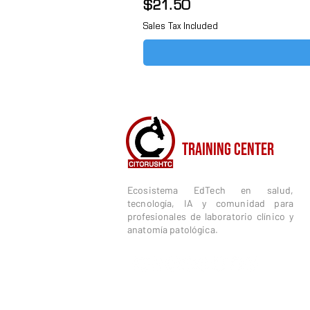
Price
$21.50
Sales Tax Included
CITORUSH
TRAINING CENTER
Ecosistema EdTech en salud,
tecnología, IA y comunidad para
profesionales de laboratorio clínico y
anatomía patológica.