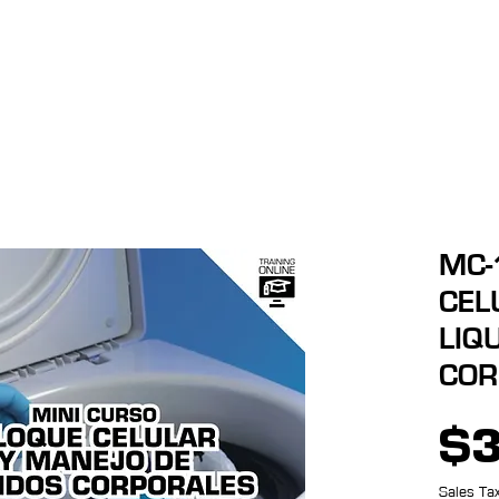
Menú desplegable
Copia de Soluciones
Copia de Copia de Soluciones
MC-
CEL
LIQ
COR
$3
Sales Tax