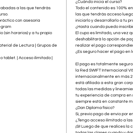
PROGR
¿Cuándo inicia el curso?
Bloques
rabadas a las que tendrás
Todo el contenido es 100% en
celular
ripción al curso.
las que tendrás acceso luego 
1. Gene
ráctico con asesoría
iniciarlo y desarrollarlo a tu pr
legram
¿Hasta cuando puedo inscrib
concep
 (sin horarios) y a tu propio
El cupo es limitado, una vez q
2. Man
deshabilitará la opción de p
líquido
Material de Lectura | Grupos de
realizar el pago correspondie
a) Pr
n final.
¿Es seguro hacer el pago en 
(tradici
 tablet. | Acceso ilimitado |
b) Cen
El pago es totalmente seguro
c) Cit
la Red SWIFT Internacional V
d) Pro
internacionalmente en más 2
nitroce
está afiliada a esta gran cor
e) Pro
todas las medidas y lineamie
3. Exa
tu experiencia de compra en 
siempre está en constante m
corpora
¿Dan Diploma físico?
procesa
Si, previo pago de envio por
a) Mét
¿Tengo acceso ilimitado a las
b) Mét
¡Sí! Luego de que realices la
c) Mét
todas las clases cuando y do