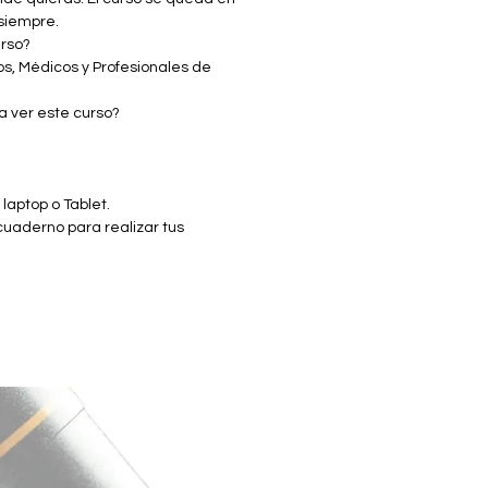
odo de citobloques
 siempre.
ritmos y tópicos de
urso?
rización para el manejo de
os, Médicos y Profesionales de
s y bloques celulares.
ra ver este curso?
laptop o Tablet.
 cuaderno para realizar tus