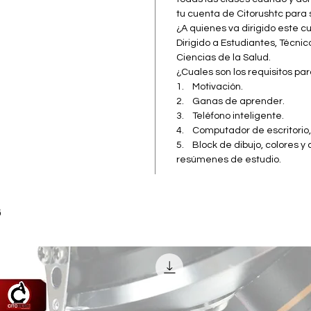
d) Mét
tu cuenta de Citorushtc para
4. Algo
¿A quienes va dirigido este c
estanda
Dirigido a Estudiantes, Técnic
líquido
Ciencias de la Salud.
¿Cuales son los requisitos pa
1. Motivación.
2. Ganas de aprender.
3. Teléfono inteligente.
4. Computador de escritorio, 
5. Block de dibujo, colores y
resúmenes de estudio.
s