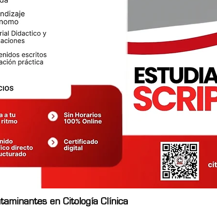
aminantes en Citología Clínica
Quick View