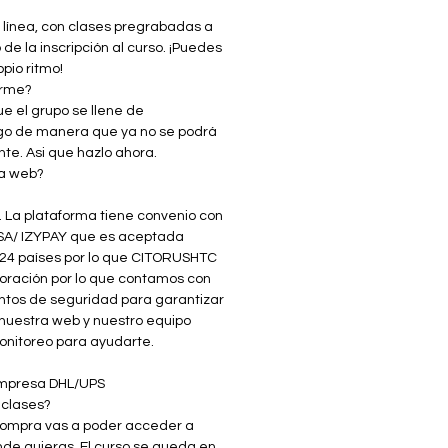
AMA ACADÉMICO:
 celulares y manejo de líquidos
 línea, con clases pregrabadas a
es
de la inscripción al curso. ¡Puedes
ralidades del bloque celular,
opio ritmo!
irme?
tos básicos y fundamento
ue el grupo se llene de
ejo de muestras de PAAF y
ago de manera que ya no se podrá
s corporales:
nte. Asi que hazlo ahora.
ocesamiento de BC
la web?
onal)
trifugación
. La plataforma tiene convenio con
ocentrifugación
ISA/ IZYPAY que es aceptada
cesamiento de filtros de
24 países por lo que CITORUSHTC
lulosa
poración por lo que contamos con
cesamiento interconsulta
ntos de seguridad para garantizar
men macroscópico de líquidos
nuestra web y nuestro equipo
onitoreo para ayudarte.
les y técnicas especiales de
miento de bloques celulares:
 empresa DHL/UPS
odo plasma-trombina
 clases?
odo bolsa de coloidina
 compra vas a poder acceder a
odo de histogel
nde quieras. El curso se queda en