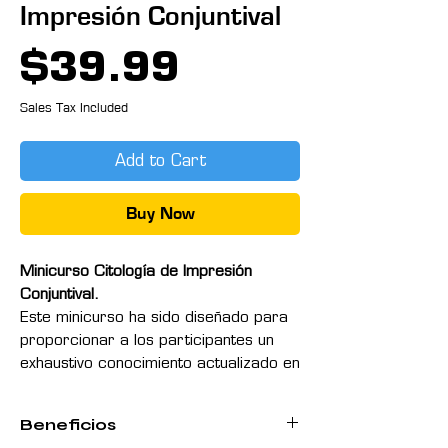
Impresión Conjuntival
Price
$39.99
Sales Tax Included
Add to Cart
Buy Now
Minicurso Citología de Impresión
Conjuntival.
Este minicurso ha sido diseñado para
proporcionar a los participantes un
exhaustivo conocimiento actualizado en
el estudio e interpretación de citología
de impresión conjuntival dentro
Beneficios
protocolos de pesquisa como técnica