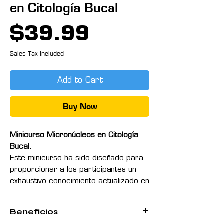
en Citología Bucal
Price
$39.99
Sales Tax Included
Add to Cart
Buy Now
Minicurso Micronúcleos en Citología
Bucal.
Este minicurso ha sido diseñado para
proporcionar a los participantes un
exhaustivo conocimiento actualizado en
el estudio e interpretacion de
muestras para detectar la perdida de
Beneficios
material genético en la mucosa oral,