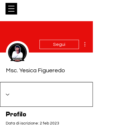
Entrar
Altre azioni
Segui
Msc. Yesica Figueredo
Profilo
Data di iscrizione: 2 feb 2023