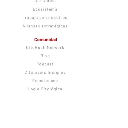
Dai García
Ecosistema
Trabaja con nosotros
Alianzas estratégicas
Comunidad
CitoRush Network
Blog
Podcast
Citolovers Insignes
Experiences
Logia Citológica
Soporte
Preguntas frecuentes
Términos y condiciones
Política de privacidad