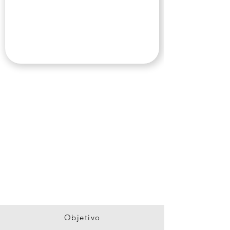
160
HORAS ACADÉMICAS
16
CLASES
10 GB
ARCHIVOS DESCARGABLES
100%
CONTENIDO EXCLUSIVO
Objetivo