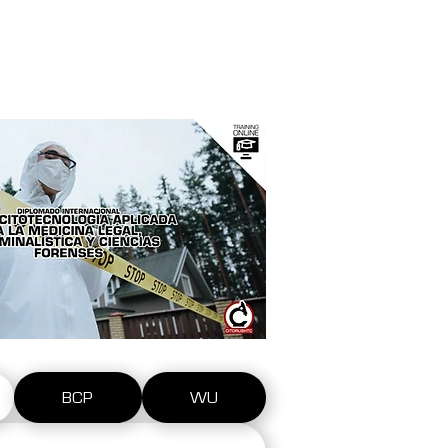
Entrar
más
BCP
WU