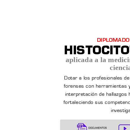
Inicio
Cursos
Menú desplegable
DIPLOMADO
HISTOCIT
aplicada a la medici
cienci
Dotar a los profesionales de 
forenses con herramientas y
interpretación de hallazgos 
fortaleciendo sus competenci
investig